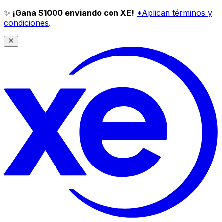
✨
¡Gana $1000 enviando con XE!
*Aplican términos y
condiciones
.