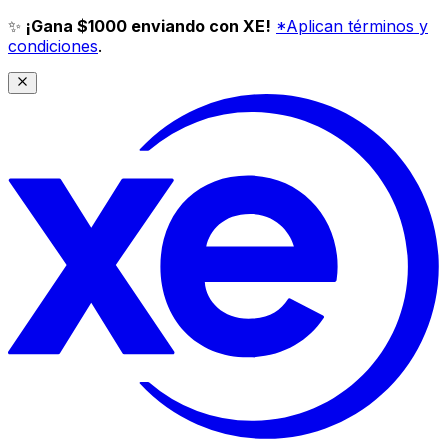
✨
¡Gana $1000 enviando con XE!
*Aplican términos y
condiciones
.