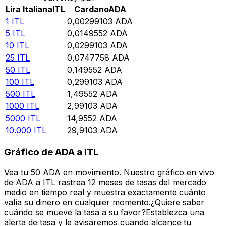
Lira Italiana
ITL
Cardano
ADA
1
ITL
0,00299103
ADA
5
ITL
0,0149552
ADA
10
ITL
0,0299103
ADA
25
ITL
0,0747758
ADA
50
ITL
0,149552
ADA
100
ITL
0,299103
ADA
500
ITL
1,49552
ADA
1000
ITL
2,99103
ADA
5000
ITL
14,9552
ADA
10.000
ITL
29,9103
ADA
Gráfico de ADA a ITL
Vea tu 50 ADA en movimiento. Nuestro gráfico en vivo
de ADA a ITL rastrea 12 meses de tasas del mercado
medio en tiempo real y muestra exactamente cuánto
valía su dinero en cualquier momento.¿Quiere saber
cuándo se mueve la tasa a su favor?Establezca una
alerta de tasa y le avisaremos cuando alcance tu