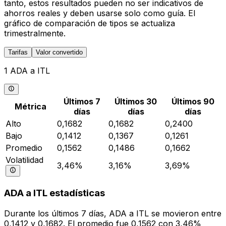
tanto, estos resultados pueden no ser indicativos de
ahorros reales y deben usarse solo como guía. El
gráfico de comparación de tipos se actualiza
trimestralmente.
Tarifas
Valor convertido
1 ADA a ITL
Últimos 7
Últimos 30
Últimos 90
Métrica
días
días
días
Alto
0,1682
0,1682
0,2400
Bajo
0,1412
0,1367
0,1261
Promedio
0,1562
0,1486
0,1662
Volatilidad
3,46%
3,16%
3,69%
ADA a ITL estadísticas
Durante los últimos 7 días, ADA a ITL se movieron entre
0,1412 y 0,1682. El promedio fue 0,1562 con 3,46%