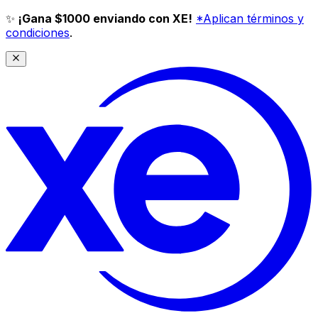
✨
¡Gana $1000 enviando con XE!
*Aplican términos y
condiciones
.