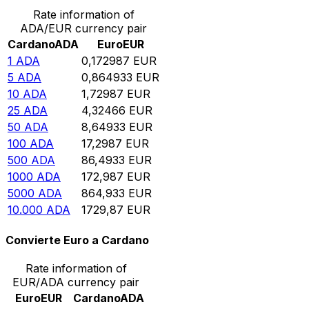
Rate information of
ADA/EUR currency pair
Cardano
ADA
Euro
EUR
1
ADA
0,172987
EUR
5
ADA
0,864933
EUR
10
ADA
1,72987
EUR
25
ADA
4,32466
EUR
50
ADA
8,64933
EUR
100
ADA
17,2987
EUR
500
ADA
86,4933
EUR
1000
ADA
172,987
EUR
5000
ADA
864,933
EUR
10.000
ADA
1729,87
EUR
Convierte Euro a Cardano
Rate information of
EUR/ADA currency pair
Euro
EUR
Cardano
ADA