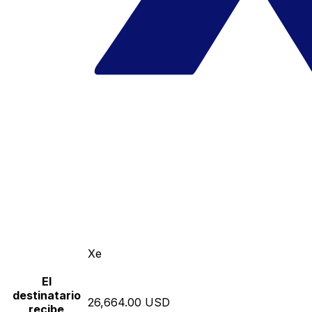
Xe
El
destinatario
26,664.00 USD
recibe