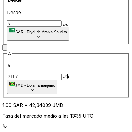
Desde
Desde
﷼
SAR
-
Riyal de Arabia Saudita
A
A
J$
JMD
-
Dólar jamaiquino
1.00
SAR
=
42
,34039
JMD
Tasa del mercado medio a las 13:35 UTC