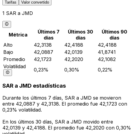
Tarifas
Valor convertido
1 SAR a JMD
Últimos 7
Últimos 30
Últimos 90
Métrica
días
días
días
Alto
42,3138
42,4188
42,4188
Bajo
42,0887
42,0139
41,8741
Promedio
42,1723
42,2020
42,1082
Volatilidad
0,23%
0,30%
0,22%
SAR a JMD estadísticas
Durante los últimos 7 días, SAR a JMD se movieron
entre 42,0887 y 42,3138. El promedio fue 42,1723 con
0,23% volatilidad.
En los últimos 30 días, SAR a JMD movido entre
42,0139 y 42,4188. El promedio fue 42,2020 con 0,30%
volatilidad.