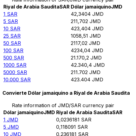
Riyal de Arabia Saudita
SAR
Dólar jamaiquino
JMD
1
SAR
42,3404
JMD
5
SAR
211,702
JMD
10
SAR
423,404
JMD
25
SAR
1058,51
JMD
50
SAR
2117,02
JMD
100
SAR
4234,04
JMD
500
SAR
21.170,2
JMD
1000
SAR
42.340,4
JMD
5000
SAR
211.702
JMD
10.000
SAR
423.404
JMD
Convierte Dólar jamaiquino a Riyal de Arabia Saudita
Rate information of JMD/SAR currency pair
Dólar jamaiquino
JMD
Riyal de Arabia Saudita
SAR
1
JMD
0,0236181
SAR
5
JMD
0,118091
SAR
10
JMD
0,236181
SAR