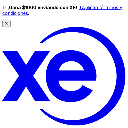
✨
¡Gana $1000 enviando con XE!
*Aplican términos y
condiciones
.