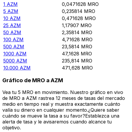
1
AZM
0,0471628
MRO
5
AZM
0,235814
MRO
10
AZM
0,471628
MRO
25
AZM
1,17907
MRO
50
AZM
2,35814
MRO
100
AZM
4,71628
MRO
500
AZM
23,5814
MRO
1000
AZM
47,1628
MRO
5000
AZM
235,814
MRO
10.000
AZM
471,628
MRO
Gráfico de MRO a AZM
Vea tu 5 MRO en movimiento. Nuestro gráfico en vivo
de MRO a AZM rastrea 12 meses de tasas del mercado
medio en tiempo real y muestra exactamente cuánto
valía su dinero en cualquier momento.¿Quiere saber
cuándo se mueve la tasa a su favor?Establezca una
alerta de tasa y le avisaremos cuando alcance tu
objetivo.