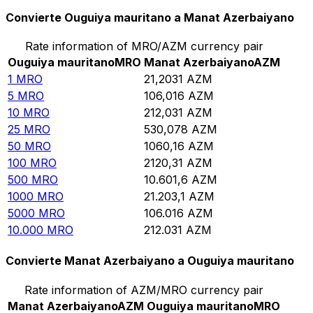
Convierte Ouguiya mauritano a Manat Azerbaiyano
Rate information of MRO/AZM currency pair
Ouguiya mauritano
MRO
Manat Azerbaiyano
AZM
1
MRO
21,2031
AZM
5
MRO
106,016
AZM
10
MRO
212,031
AZM
25
MRO
530,078
AZM
50
MRO
1060,16
AZM
100
MRO
2120,31
AZM
500
MRO
10.601,6
AZM
1000
MRO
21.203,1
AZM
5000
MRO
106.016
AZM
10.000
MRO
212.031
AZM
Convierte Manat Azerbaiyano a Ouguiya mauritano
Rate information of AZM/MRO currency pair
Manat Azerbaiyano
AZM
Ouguiya mauritano
MRO