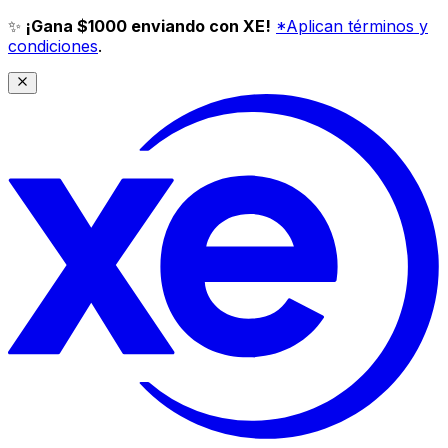
✨
¡Gana $1000 enviando con XE!
*Aplican términos y
condiciones
.