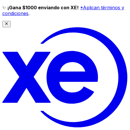
✨
¡Gana $1000 enviando con XE!
*Aplican términos y
condiciones
.