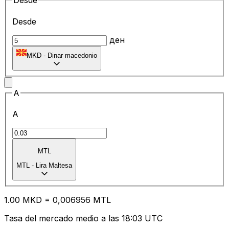
Desde
Desde
ден
MKD
-
Dinar macedonio
A
A
MTL
MTL
-
Lira Maltesa
1.00
MKD
=
0,
006956
MTL
Tasa del mercado medio a las 18:03 UTC