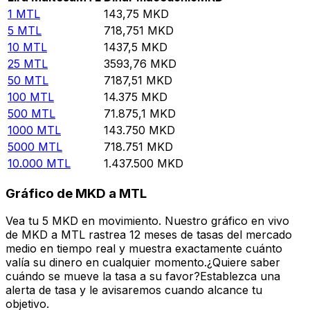
1
MTL
143,75
MKD
5
MTL
718,751
MKD
10
MTL
1437,5
MKD
25
MTL
3593,76
MKD
50
MTL
7187,51
MKD
100
MTL
14.375
MKD
500
MTL
71.875,1
MKD
1000
MTL
143.750
MKD
5000
MTL
718.751
MKD
10.000
MTL
1.437.500
MKD
Gráfico de MKD a MTL
Vea tu 5 MKD en movimiento. Nuestro gráfico en vivo
de MKD a MTL rastrea 12 meses de tasas del mercado
medio en tiempo real y muestra exactamente cuánto
valía su dinero en cualquier momento.¿Quiere saber
cuándo se mueve la tasa a su favor?Establezca una
alerta de tasa y le avisaremos cuando alcance tu
objetivo.