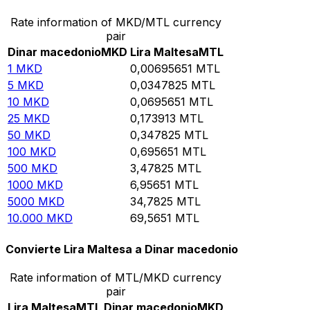
Rate information of MKD/MTL currency
pair
Dinar macedonio
MKD
Lira Maltesa
MTL
1
MKD
0,00695651
MTL
5
MKD
0,0347825
MTL
10
MKD
0,0695651
MTL
25
MKD
0,173913
MTL
50
MKD
0,347825
MTL
100
MKD
0,695651
MTL
500
MKD
3,47825
MTL
1000
MKD
6,95651
MTL
5000
MKD
34,7825
MTL
10.000
MKD
69,5651
MTL
Convierte Lira Maltesa a Dinar macedonio
Rate information of MTL/MKD currency
pair
Lira Maltesa
MTL
Dinar macedonio
MKD