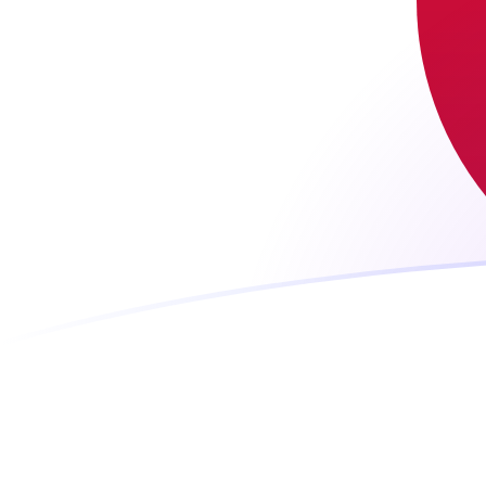
Regístrate hoy mismo
tipos de cambio de JPY a MTL hoy
Convierte Yen japonés a Lira Maltesa
Rate information of JPY/MTL
currency pair
Yen japonés
JPY
Lira Maltesa
MTL
1
JPY
0,00235274
MTL
5
JPY
0,0117637
MTL
10
JPY
0,0235274
MTL
25
JPY
0,0588184
MTL
50
JPY
0,117637
MTL
100
JPY
0,235274
MTL
500
JPY
1,17637
MTL
1000
JPY
2,35274
MTL