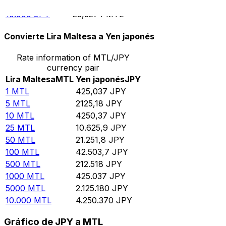
5000
JPY
11,7637
MTL
10.000
JPY
23,5274
MTL
Convierte Lira Maltesa a Yen japonés
Rate information of MTL/JPY
currency pair
Lira Maltesa
MTL
Yen japonés
JPY
1
MTL
425,037
JPY
5
MTL
2125,18
JPY
10
MTL
4250,37
JPY
25
MTL
10.625,9
JPY
50
MTL
21.251,8
JPY
100
MTL
42.503,7
JPY
500
MTL
212.518
JPY
1000
MTL
425.037
JPY
5000
MTL
2.125.180
JPY
10.000
MTL
4.250.370
JPY
Gráfico de JPY a MTL