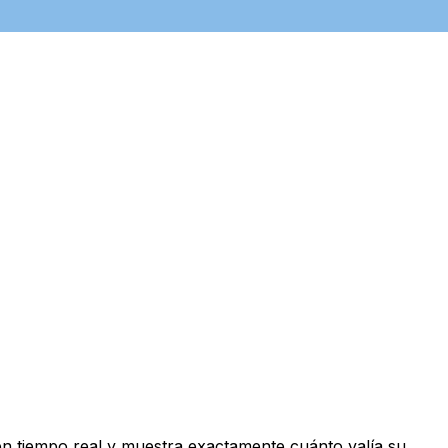
n tiempo real y muestra exactamente cuánto valía su