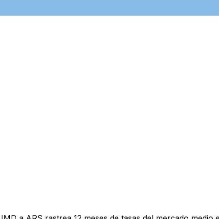
 JMD a ARS rastrea 12 meses de tasas del mercado medio e