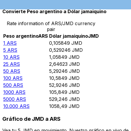
Convierte Peso argentino a Dólar jamaiquino
Rate information of ARS/JMD currency
pair
Peso argentino
ARS
Dólar jamaiquino
JMD
1
ARS
0,105849
JMD
5
ARS
0,529246
JMD
10
ARS
1,05849
JMD
25
ARS
2,64623
JMD
50
ARS
5,29246
JMD
100
ARS
10,5849
JMD
500
ARS
52,9246
JMD
1000
ARS
105,849
JMD
5000
ARS
529,246
JMD
10.000
ARS
1058,49
JMD
Gráfico de JMD a ARS
Vea tu 5 JMD en movimiento. Nuestro gráfico en vivo de