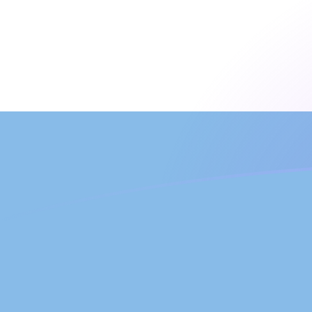
tipos de cambio de JMD a ARS hoy
Convierte Dólar jamaiquino a Peso argentino
Rate information of JMD/ARS currency
pair
Dólar jamaiquino
JMD
Peso argentino
ARS
1
JMD
9,44741
ARS
5
JMD
47,237
ARS
10
JMD
94,4741
ARS
25
JMD
236,185
ARS
50
JMD
472,37
ARS
100
JMD
944,741
ARS
500
JMD
4723,7
ARS
1000
JMD
9447,41
ARS
5000
JMD
47.237
ARS
10.000
JMD
94.474,1
ARS