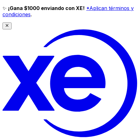
✨
¡Gana $1000 enviando con XE!
*Aplican términos y
condiciones
.