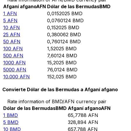
Afganí afgano
AFN
Dólar de las Bermudas
BMD
1
AFN
0,0152025
BMD
5
AFN
0,0760124
BMD
10
AFN
0,152025
BMD
25
AFN
0,380062
BMD
50
AFN
0,760124
BMD
100
AFN
1,52025
BMD
500
AFN
7,60124
BMD
1000
AFN
15,2025
BMD
5000
AFN
76,0124
BMD
10.000
AFN
152,025
BMD
Convierte Dólar de las Bermudas a Afganí afgano
Rate information of BMD/AFN currency pair
Dólar de las Bermudas
BMD
Afganí afgano
AFN
1
BMD
65,7788
AFN
5
BMD
328,894
AFN
10
BMD
657,788
AFN