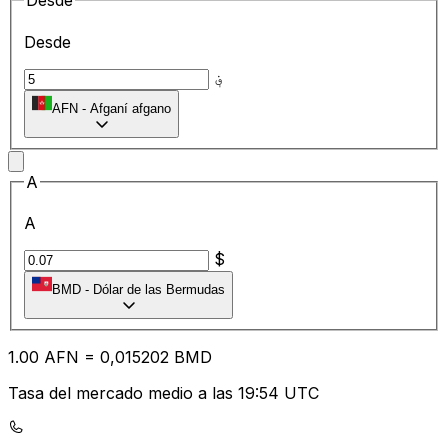
Desde
Desde
؋
AFN
-
Afganí afgano
A
A
$
BMD
-
Dólar de las Bermudas
1.00
AFN
=
0,
015202
BMD
Tasa del mercado medio a las 19:54 UTC