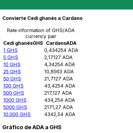
10.000
ADA
23.028
GHS
Convierte Cedi ghanés a Cardano
Rate information of GHS/ADA
currency pair
Cedi ghanés
GHS
Cardano
ADA
1
GHS
0,434254
ADA
5
GHS
2,17127
ADA
10
GHS
4,34254
ADA
25
GHS
10,8563
ADA
50
GHS
21,7127
ADA
100
GHS
43,4254
ADA
500
GHS
217,127
ADA
1000
GHS
434,254
ADA
5000
GHS
2171,27
ADA
10.000
GHS
4342,54
ADA
Gráfico de ADA a GHS