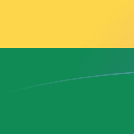
tipos de cambio de ADA a GHS hoy
Convierte Cardano a Cedi ghanés
Rate information of ADA/GHS
currency pair
Cardano
ADA
Cedi ghanés
GHS
1
ADA
2,3028
GHS
5
ADA
11,514
GHS
10
ADA
23,028
GHS
25
ADA
57,57
GHS
50
ADA
115,14
GHS
100
ADA
230,28
GHS
500
ADA
1151,4
GHS
1000
ADA
2302,8
GHS
5000
ADA
11.514
GHS