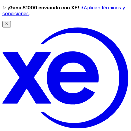
✨
¡Gana $1000 enviando con XE!
*Aplican términos y
condiciones
.