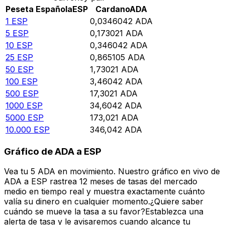
Peseta Española
ESP
Cardano
ADA
1
ESP
0,0346042
ADA
5
ESP
0,173021
ADA
10
ESP
0,346042
ADA
25
ESP
0,865105
ADA
50
ESP
1,73021
ADA
100
ESP
3,46042
ADA
500
ESP
17,3021
ADA
1000
ESP
34,6042
ADA
5000
ESP
173,021
ADA
10.000
ESP
346,042
ADA
Gráfico de ADA a ESP
Vea tu 5 ADA en movimiento. Nuestro gráfico en vivo de
ADA a ESP rastrea 12 meses de tasas del mercado
medio en tiempo real y muestra exactamente cuánto
valía su dinero en cualquier momento.¿Quiere saber
cuándo se mueve la tasa a su favor?Establezca una
alerta de tasa y le avisaremos cuando alcance tu