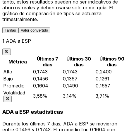
tanto, estos resultados pueden no ser indicativos de
ahorros reales y deben usarse solo como guía. El
gráfico de comparación de tipos se actualiza
trimestralmente.
Tarifas
Valor convertido
1 ADA a ESP
Últimos 7
Últimos 30
Últimos 90
Métrica
días
días
días
Alto
0,1743
0,1743
0,2400
Bajo
0,1456
0,1367
0,1261
Promedio
0,1604
0,1490
0,1657
Volatilidad
3,58%
3,14%
3,71%
ADA a ESP estadísticas
Durante los últimos 7 días, ADA a ESP se movieron
entre 0,1456 y 0,1743. El promedio fue 0,1604 con