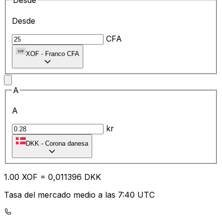
Desde
Desde
CFA
XOF
-
Franco CFA
A
A
kr
DKK
-
Corona danesa
1.00
XOF
=
0,
011396
DKK
Tasa del mercado medio a las 7:40 UTC