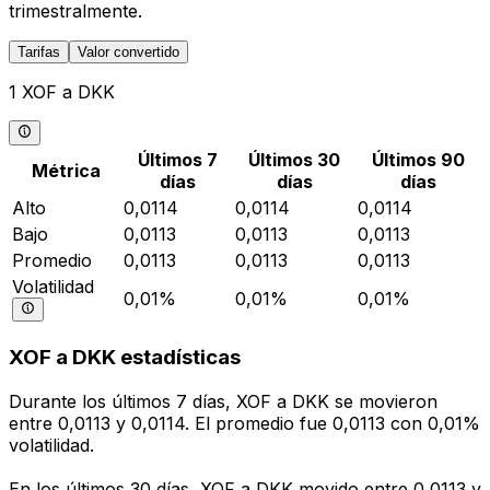
trimestralmente.
Tarifas
Valor convertido
1 XOF a DKK
Últimos 7
Últimos 30
Últimos 90
Métrica
días
días
días
Alto
0,0114
0,0114
0,0114
Bajo
0,0113
0,0113
0,0113
Promedio
0,0113
0,0113
0,0113
Volatilidad
0,01%
0,01%
0,01%
XOF a DKK estadísticas
Durante los últimos 7 días, XOF a DKK se movieron
entre 0,0113 y 0,0114. El promedio fue 0,0113 con 0,01%
volatilidad.
En los últimos 30 días, XOF a DKK movido entre 0,0113 y