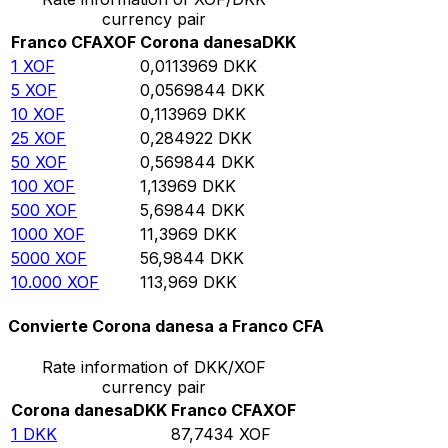
currency pair
Franco CFA
XOF
Corona danesa
DKK
1
XOF
0,0113969
DKK
5
XOF
0,0569844
DKK
10
XOF
0,113969
DKK
25
XOF
0,284922
DKK
50
XOF
0,569844
DKK
100
XOF
1,13969
DKK
500
XOF
5,69844
DKK
1000
XOF
11,3969
DKK
5000
XOF
56,9844
DKK
10.000
XOF
113,969
DKK
Convierte Corona danesa a Franco CFA
Rate information of DKK/XOF
currency pair
Corona danesa
DKK
Franco CFA
XOF
1
DKK
87,7434
XOF