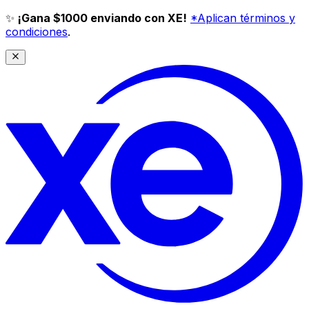
✨
¡Gana $1000 enviando con XE!
*Aplican términos y
condiciones
.