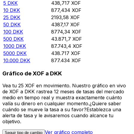
5
DKK
438,717
XOF
10
DKK
877,434
XOF
25
DKK
2193,58
XOF
50
DKK
4387,17
XOF
100
DKK
8774,34
XOF
500
DKK
43.871,7
XOF
1000
DKK
87.743,4
XOF
5000
DKK
438.717
XOF
10.000
DKK
877.434
XOF
Gráfico de XOF a DKK
Vea tu 25 XOF en movimiento. Nuestro gráfico en vivo
de XOF a DKK rastrea 12 meses de tasas del mercado
medio en tiempo real y muestra exactamente cuánto
valía su dinero en cualquier momento.¿Quiere saber
cuándo se mueve la tasa a su favor?Establezca una
alerta de tasa y le avisaremos cuando alcance tu
objetivo.
Ver gráfico completo
Seguir tipo de cambio