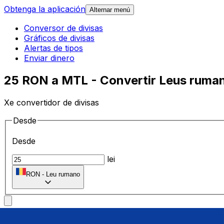
Obtenga la aplicación
Alternar menú
Conversor de divisas
Gráficos de divisas
Alertas de tipos
Enviar dinero
25 RON a MTL - Convertir Leus ruman
Xe convertidor de divisas
Desde
Desde
lei
RON
-
Leu rumano
A