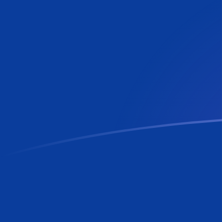
Regístrate hoy mismo
tipos de cambio de RON a MTL hoy
Convierte Leu rumano a Lira Maltesa
Rate information of RON/MTL
currency pair
Leu rumano
RON
Lira Maltesa
MTL
1
RON
0,0822657
MTL
5
RON
0,411329
MTL
10
RON
0,822657
MTL
25
RON
2,05664
MTL
50
RON
4,11329
MTL
100
RON
8,22657
MTL
500
RON
41,1329
MTL
1000
RON
82,2657
MTL