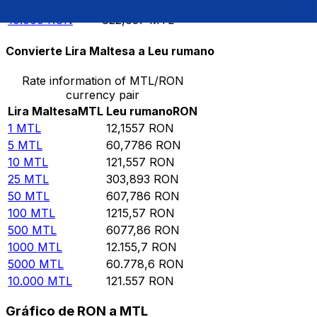
5000
RON
411,329
MTL
10.000
RON
822,657
MTL
Convierte Lira Maltesa a Leu rumano
Rate information of MTL/RON
currency pair
Lira Maltesa
MTL
Leu rumano
RON
1
MTL
12,1557
RON
5
MTL
60,7786
RON
10
MTL
121,557
RON
25
MTL
303,893
RON
50
MTL
607,786
RON
100
MTL
1215,57
RON
500
MTL
6077,86
RON
1000
MTL
12.155,7
RON
5000
MTL
60.778,6
RON
10.000
MTL
121.557
RON
Gráfico de RON a MTL