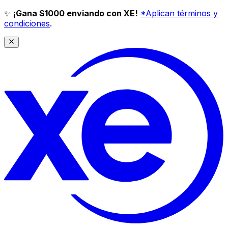
✨
¡Gana $1000 enviando con XE!
*Aplican términos y
condiciones
.