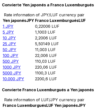
Convierte Yen japonés a Franco Luxemburgués
Rate information of JPY/LUF currency pair
Yen japonés
JPY
Franco Luxemburgués
LUF
1
JPY
0,22006
LUF
5
JPY
1,1003
LUF
10
JPY
2,2006
LUF
25
JPY
5,50149
LUF
50
JPY
11,003
LUF
100
JPY
22,006
LUF
500
JPY
110,03
LUF
1000
JPY
220,06
LUF
5000
JPY
1100,3
LUF
10.000
JPY
2200,6
LUF
Convierte Franco Luxemburgués a Yen japonés
Rate information of LUF/JPY currency pair
Franco Luxemburgués
LUF
Yen japonés
JPY