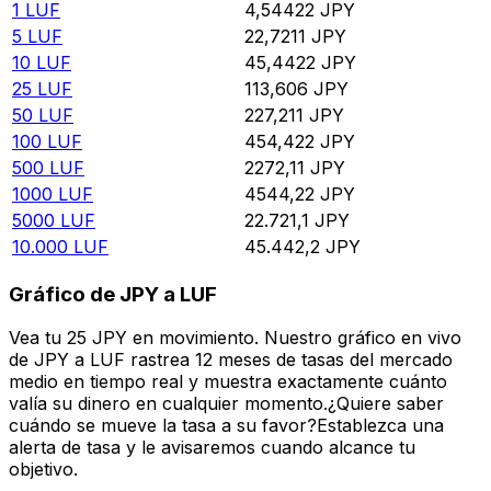
1
LUF
4,54422
JPY
5
LUF
22,7211
JPY
10
LUF
45,4422
JPY
25
LUF
113,606
JPY
50
LUF
227,211
JPY
100
LUF
454,422
JPY
500
LUF
2272,11
JPY
1000
LUF
4544,22
JPY
5000
LUF
22.721,1
JPY
10.000
LUF
45.442,2
JPY
Gráfico de JPY a LUF
Vea tu 25 JPY en movimiento. Nuestro gráfico en vivo
de JPY a LUF rastrea 12 meses de tasas del mercado
medio en tiempo real y muestra exactamente cuánto
valía su dinero en cualquier momento.¿Quiere saber
cuándo se mueve la tasa a su favor?Establezca una
alerta de tasa y le avisaremos cuando alcance tu
objetivo.