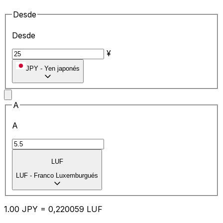
Desde
Desde
¥
JPY
-
Yen japonés
A
A
LUF
LUF
-
Franco Luxemburgués
1.00
JPY
=
0,
220059
LUF