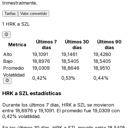
trimestralmente.
Tarifas
Valor convertido
1 HRK a SZL
Últimos 7
Últimos 30
Últimos 90
Métrica
días
días
días
Alto
19,1091
19,1461
19,4280
Bajo
18,8976
18,5405
18,5405
Promedio
19,0309
18,8646
18,9510
Volatilidad
0,42%
0,53%
0,44%
HRK a SZL estadísticas
Durante los últimos 7 días, HRK a SZL se movieron
entre 18,8976 y 19,1091. El promedio fue 19,0309 con
0,42% volatilidad.
En los últimos 30 días, HRK a SZL movido entre 18,5405