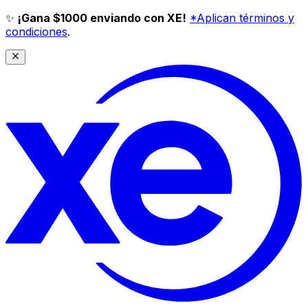
✨
¡Gana $1000 enviando con XE!
*Aplican términos y
condiciones
.