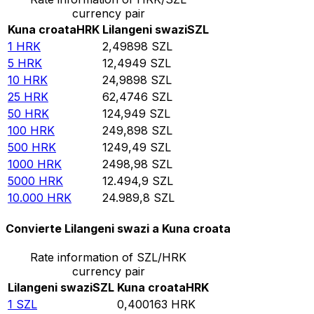
currency pair
Kuna croata
HRK
Lilangeni swazi
SZL
1
HRK
2,49898
SZL
5
HRK
12,4949
SZL
10
HRK
24,9898
SZL
25
HRK
62,4746
SZL
50
HRK
124,949
SZL
100
HRK
249,898
SZL
500
HRK
1249,49
SZL
1000
HRK
2498,98
SZL
5000
HRK
12.494,9
SZL
10.000
HRK
24.989,8
SZL
Convierte Lilangeni swazi a Kuna croata
Rate information of SZL/HRK
currency pair
Lilangeni swazi
SZL
Kuna croata
HRK
1
SZL
0,400163
HRK