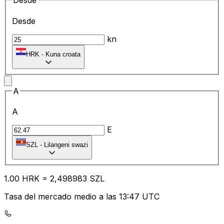
Desde
Desde
kn
HRK
-
Kuna croata
A
A
E
SZL
-
Lilangeni swazi
1.00
HRK
=
2,
498983
SZL
Tasa del mercado medio a las 13:47 UTC