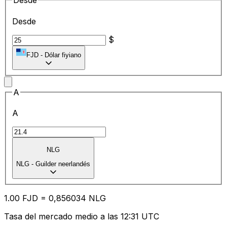
Desde
Desde
$
FJD
-
Dólar fiyiano
A
A
NLG
NLG
-
Guilder neerlandés
1.00
FJD
=
0,
856034
NLG
Tasa del mercado medio a las 12:31 UTC