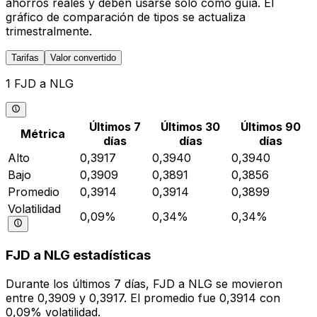
ahorros reales y deben usarse solo como guía. El
gráfico de comparación de tipos se actualiza
trimestralmente.
Tarifas
Valor convertido
1 FJD a NLG
Últimos 7
Últimos 30
Últimos 90
Métrica
días
días
días
Alto
0,3917
0,3940
0,3940
Bajo
0,3909
0,3891
0,3856
Promedio
0,3914
0,3914
0,3899
Volatilidad
0,09%
0,34%
0,34%
FJD a NLG estadísticas
Durante los últimos 7 días, FJD a NLG se movieron
entre 0,3909 y 0,3917. El promedio fue 0,3914 con
0,09% volatilidad.