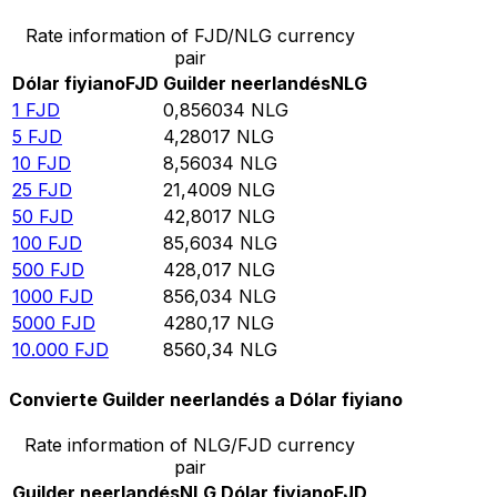
Rate information of FJD/NLG currency
pair
Dólar fiyiano
FJD
Guilder neerlandés
NLG
1
FJD
0,856034
NLG
5
FJD
4,28017
NLG
10
FJD
8,56034
NLG
25
FJD
21,4009
NLG
50
FJD
42,8017
NLG
100
FJD
85,6034
NLG
500
FJD
428,017
NLG
1000
FJD
856,034
NLG
5000
FJD
4280,17
NLG
10.000
FJD
8560,34
NLG
Convierte Guilder neerlandés a Dólar fiyiano
Rate information of NLG/FJD currency
pair
Guilder neerlandés
NLG
Dólar fiyiano
FJD