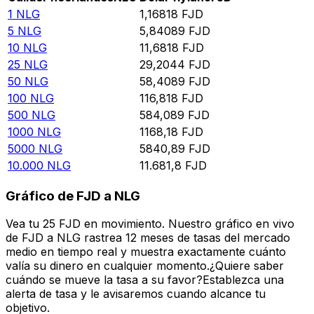
1
NLG
1,16818
FJD
5
NLG
5,84089
FJD
10
NLG
11,6818
FJD
25
NLG
29,2044
FJD
50
NLG
58,4089
FJD
100
NLG
116,818
FJD
500
NLG
584,089
FJD
1000
NLG
1168,18
FJD
5000
NLG
5840,89
FJD
10.000
NLG
11.681,8
FJD
Gráfico de FJD a NLG
Vea tu 25 FJD en movimiento. Nuestro gráfico en vivo
de FJD a NLG rastrea 12 meses de tasas del mercado
medio en tiempo real y muestra exactamente cuánto
valía su dinero en cualquier momento.¿Quiere saber
cuándo se mueve la tasa a su favor?Establezca una
alerta de tasa y le avisaremos cuando alcance tu
objetivo.