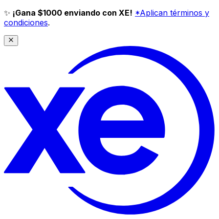
✨
¡Gana $1000 enviando con XE!
*Aplican términos y
condiciones
.