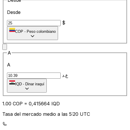
Desde
Desde
$
COP
-
Peso colombiano
A
A
ع.د
IQD
-
Dinar iraquí
1.00
COP
=
0,
415664
IQD
Tasa del mercado medio a las 5:20 UTC