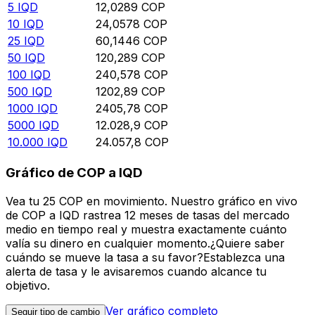
5
IQD
12,0289
COP
10
IQD
24,0578
COP
25
IQD
60,1446
COP
50
IQD
120,289
COP
100
IQD
240,578
COP
500
IQD
1202,89
COP
1000
IQD
2405,78
COP
5000
IQD
12.028,9
COP
10.000
IQD
24.057,8
COP
Gráfico de COP a IQD
Vea tu 25 COP en movimiento. Nuestro gráfico en vivo
de COP a IQD rastrea 12 meses de tasas del mercado
medio en tiempo real y muestra exactamente cuánto
valía su dinero en cualquier momento.¿Quiere saber
cuándo se mueve la tasa a su favor?Establezca una
alerta de tasa y le avisaremos cuando alcance tu
objetivo.
Ver gráfico completo
Seguir tipo de cambio