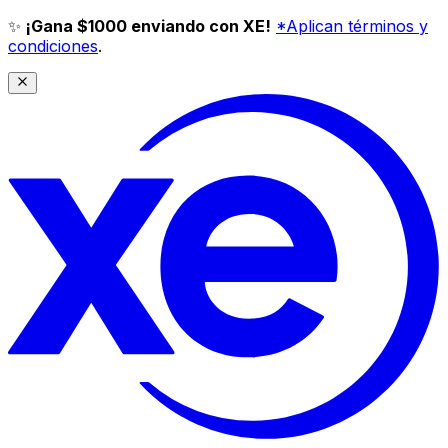
✨
¡Gana $1000 enviando con XE!
*Aplican términos y
condiciones
.