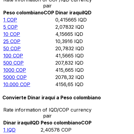
pair
Peso colombiano
COP
Dinar iraquí
IQD
1
COP
0,415665
IQD
5
COP
2,07832
IQD
10
COP
4,15665
IQD
25
COP
10,3916
IQD
50
COP
20,7832
IQD
100
COP
41,5665
IQD
500
COP
207,832
IQD
1000
COP
415,665
IQD
5000
COP
2078,32
IQD
10.000
COP
4156,65
IQD
Convierte Dinar iraquí a Peso colombiano
Rate information of IQD/COP currency
pair
Dinar iraquí
IQD
Peso colombiano
COP
1
IQD
2,40578
COP