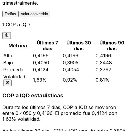
trimestralmente.
Tarifas
Valor convertido
1 COP a IQD
Últimos 7
Últimos 30
Últimos 90
Métrica
días
días
días
Alto
0,4196
0,4196
0,4196
Bajo
0,4050
0,3905
0,3448
Promedio
0,4124
0,4054
0,3797
Volatilidad
1,63%
0,92%
0,81%
COP a IQD estadísticas
Durante los últimos 7 días, COP a IQD se movieron
entre 0,4050 y 0,4196. El promedio fue 0,4124 con
1,63% volatilidad.
En los últimos 30 días, COP a IQD movido entre 0,3905