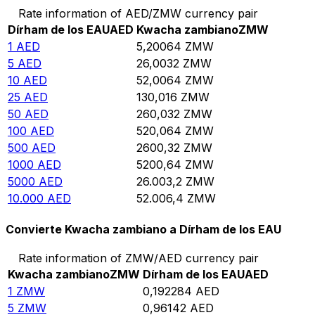
Rate information of AED/ZMW currency pair
Dírham de los EAU
AED
Kwacha zambiano
ZMW
1
AED
5,20064
ZMW
5
AED
26,0032
ZMW
10
AED
52,0064
ZMW
25
AED
130,016
ZMW
50
AED
260,032
ZMW
100
AED
520,064
ZMW
500
AED
2600,32
ZMW
1000
AED
5200,64
ZMW
5000
AED
26.003,2
ZMW
10.000
AED
52.006,4
ZMW
Convierte Kwacha zambiano a Dírham de los EAU
Rate information of ZMW/AED currency pair
Kwacha zambiano
ZMW
Dírham de los EAU
AED
1
ZMW
0,192284
AED
5
ZMW
0,96142
AED