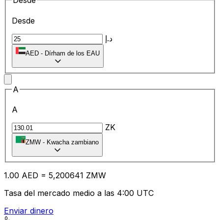
Desde
Desde
د.إ
AED
-
Dírham de los EAU
A
A
ZK
ZMW
-
Kwacha zambiano
1.00
AED
=
5,
200641
ZMW
Tasa del mercado medio a las 4:00 UTC
Enviar dinero