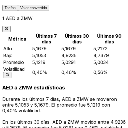
Tarifas
Valor convertido
1 AED a ZMW
Últimos 7
Últimos 30
Últimos 90
Métrica
días
días
días
Alto
5,1679
5,1679
5,2172
Bajo
5,1053
4,9236
4,7379
Promedio
5,1219
5,0291
5,0034
Volatilidad
0,40%
0,46%
0,56%
AED a ZMW estadísticas
Durante los últimos 7 días, AED a ZMW se movieron
entre 5,1053 y 5,1679. El promedio fue 5,1219 con
0,40% volatilidad.
En los últimos 30 días, AED a ZMW movido entre 4,9236
y 5,1679. El promedio fue 5,0291 con 0,46% volatilidad.