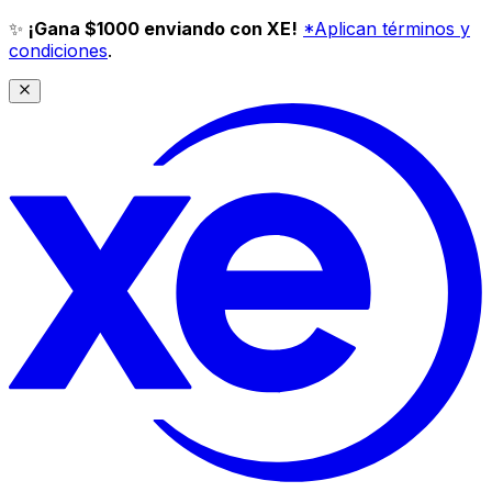
✨
¡Gana $1000 enviando con XE!
*Aplican términos y
condiciones
.