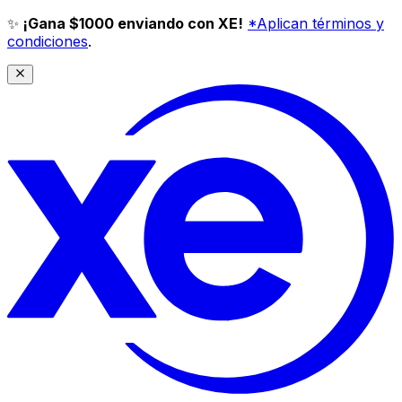
✨
¡Gana $1000 enviando con XE!
*Aplican términos y
condiciones
.