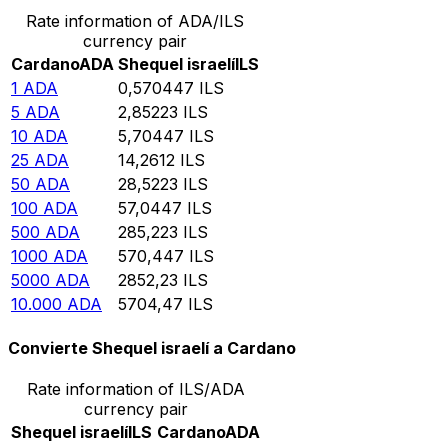
Rate information of ADA/ILS
currency pair
Cardano
ADA
Shequel israelí
ILS
1
ADA
0,570447
ILS
5
ADA
2,85223
ILS
10
ADA
5,70447
ILS
25
ADA
14,2612
ILS
50
ADA
28,5223
ILS
100
ADA
57,0447
ILS
500
ADA
285,223
ILS
1000
ADA
570,447
ILS
5000
ADA
2852,23
ILS
10.000
ADA
5704,47
ILS
Convierte Shequel israelí a Cardano
Rate information of ILS/ADA
currency pair
Shequel israelí
ILS
Cardano
ADA