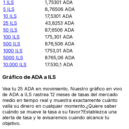
1
ILS
1,75301
ADA
5
ILS
8,76506
ADA
10
ILS
17,5301
ADA
25
ILS
43,8253
ADA
50
ILS
87,6506
ADA
100
ILS
175,301
ADA
500
ILS
876,506
ADA
1000
ILS
1753,01
ADA
5000
ILS
8765,06
ADA
10.000
ILS
17.530,1
ADA
Gráfico de ADA a ILS
Vea tu 25 ADA en movimiento. Nuestro gráfico en vivo
de ADA a ILS rastrea 12 meses de tasas del mercado
medio en tiempo real y muestra exactamente cuánto
valía su dinero en cualquier momento.¿Quiere saber
cuándo se mueve la tasa a su favor?Establezca una
alerta de tasa y le avisaremos cuando alcance tu
objetivo.