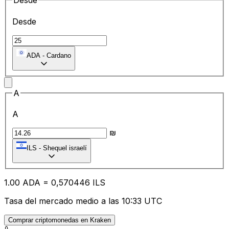
Desde
Desde
ADA
-
Cardano
A
A
₪
ILS
-
Shequel israelí
1.00
ADA
=
0,
570446
ILS
Tasa del mercado medio a las 10:33 UTC
Comprar criptomonedas en Kraken