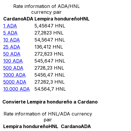
Rate information of ADA/HNL
currency pair
Cardano
ADA
Lempira hondureño
HNL
1
ADA
5,45647
HNL
5
ADA
27,2823
HNL
10
ADA
54,5647
HNL
25
ADA
136,412
HNL
50
ADA
272,823
HNL
100
ADA
545,647
HNL
500
ADA
2728,23
HNL
1000
ADA
5456,47
HNL
5000
ADA
27.282,3
HNL
10.000
ADA
54.564,7
HNL
Convierte Lempira hondureño a Cardano
Rate information of HNL/ADA currency
pair
Lempira hondureño
HNL
Cardano
ADA