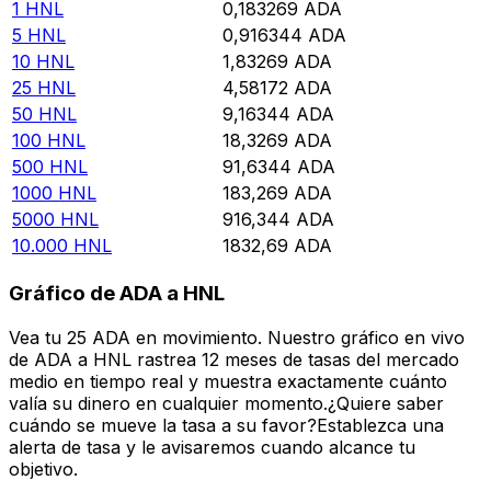
1
HNL
0,183269
ADA
5
HNL
0,916344
ADA
10
HNL
1,83269
ADA
25
HNL
4,58172
ADA
50
HNL
9,16344
ADA
100
HNL
18,3269
ADA
500
HNL
91,6344
ADA
1000
HNL
183,269
ADA
5000
HNL
916,344
ADA
10.000
HNL
1832,69
ADA
Gráfico de ADA a HNL
Vea tu 25 ADA en movimiento. Nuestro gráfico en vivo
de ADA a HNL rastrea 12 meses de tasas del mercado
medio en tiempo real y muestra exactamente cuánto
valía su dinero en cualquier momento.¿Quiere saber
cuándo se mueve la tasa a su favor?Establezca una
alerta de tasa y le avisaremos cuando alcance tu
objetivo.