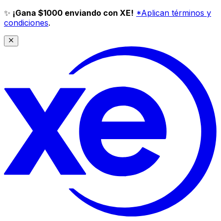
✨
¡Gana $1000 enviando con XE!
*Aplican términos y
condiciones
.