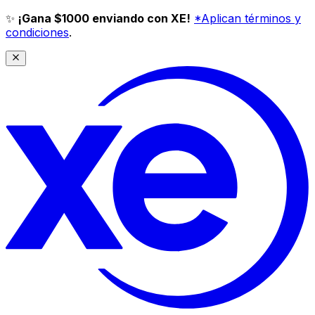
✨
¡Gana $1000 enviando con XE!
*Aplican términos y
condiciones
.