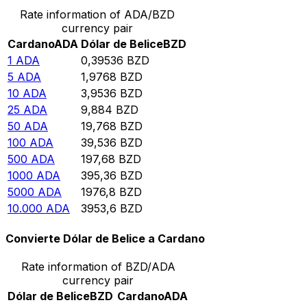
Rate information of ADA/BZD
currency pair
Cardano
ADA
Dólar de Belice
BZD
1
ADA
0,39536
BZD
5
ADA
1,9768
BZD
10
ADA
3,9536
BZD
25
ADA
9,884
BZD
50
ADA
19,768
BZD
100
ADA
39,536
BZD
500
ADA
197,68
BZD
1000
ADA
395,36
BZD
5000
ADA
1976,8
BZD
10.000
ADA
3953,6
BZD
Convierte Dólar de Belice a Cardano
Rate information of BZD/ADA
currency pair
Dólar de Belice
BZD
Cardano
ADA