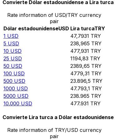
Convierte Dólar estadounidense a Lira turca
Rate information of USD/TRY currency
pair
Dólar estadounidense
USD
Lira turca
TRY
1
USD
47,7931
TRY
5
USD
238,965
TRY
10
USD
477,931
TRY
25
USD
1194,83
TRY
50
USD
2389,65
TRY
100
USD
4779,31
TRY
500
USD
23.896,5
TRY
1000
USD
47.793,1
TRY
5000
USD
238.965
TRY
10.000
USD
477.931
TRY
Convierte Lira turca a Dólar estadounidense
Rate information of TRY/USD currency
pair