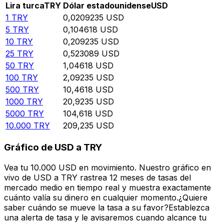
Lira turca
TRY
Dólar estadounidense
USD
1
TRY
0,0209235
USD
5
TRY
0,104618
USD
10
TRY
0,209235
USD
25
TRY
0,523089
USD
50
TRY
1,04618
USD
100
TRY
2,09235
USD
500
TRY
10,4618
USD
1000
TRY
20,9235
USD
5000
TRY
104,618
USD
10.000
TRY
209,235
USD
Gráfico de USD a TRY
Vea tu 10.000 USD en movimiento. Nuestro gráfico en
vivo de USD a TRY rastrea 12 meses de tasas del
mercado medio en tiempo real y muestra exactamente
cuánto valía su dinero en cualquier momento.¿Quiere
saber cuándo se mueve la tasa a su favor?Establezca
una alerta de tasa y le avisaremos cuando alcance tu