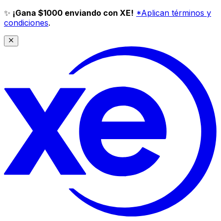
✨
¡Gana $1000 enviando con XE!
*Aplican términos y
condiciones
.