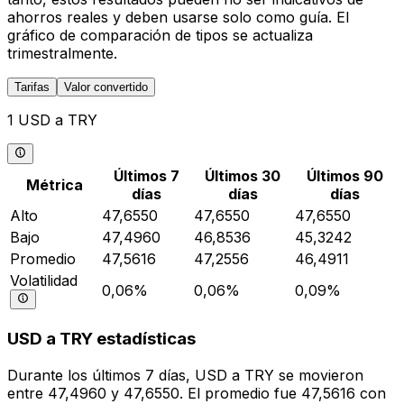
ahorros reales y deben usarse solo como guía. El
gráfico de comparación de tipos se actualiza
trimestralmente.
Tarifas
Valor convertido
1 USD a TRY
Últimos 7
Últimos 30
Últimos 90
Métrica
días
días
días
Alto
47,6550
47,6550
47,6550
Bajo
47,4960
46,8536
45,3242
Promedio
47,5616
47,2556
46,4911
Volatilidad
0,06%
0,06%
0,09%
USD a TRY estadísticas
Durante los últimos 7 días, USD a TRY se movieron
entre 47,4960 y 47,6550. El promedio fue 47,5616 con