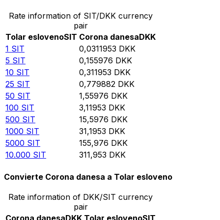
Rate information of SIT/DKK currency
pair
Tolar esloveno
SIT
Corona danesa
DKK
1
SIT
0,0311953
DKK
5
SIT
0,155976
DKK
10
SIT
0,311953
DKK
25
SIT
0,779882
DKK
50
SIT
1,55976
DKK
100
SIT
3,11953
DKK
500
SIT
15,5976
DKK
1000
SIT
31,1953
DKK
5000
SIT
155,976
DKK
10.000
SIT
311,953
DKK
Convierte Corona danesa a Tolar esloveno
Rate information of DKK/SIT currency
pair
Corona danesa
DKK
Tolar esloveno
SIT