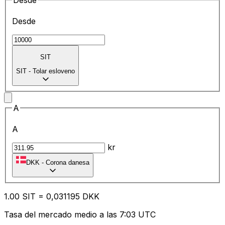
Desde
Desde
SIT
SIT
-
Tolar esloveno
A
A
kr
DKK
-
Corona danesa
1.00
SIT
=
0,
031195
DKK
Tasa del mercado medio a las 7:03 UTC