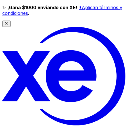
✨
¡Gana $1000 enviando con XE!
*Aplican términos y
condiciones
.