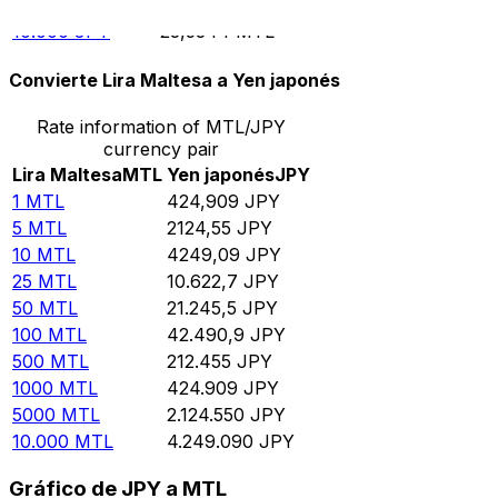
5000
JPY
11,7672
MTL
10.000
JPY
23,5344
MTL
Convierte Lira Maltesa a Yen japonés
Rate information of MTL/JPY
currency pair
Lira Maltesa
MTL
Yen japonés
JPY
1
MTL
424,909
JPY
5
MTL
2124,55
JPY
10
MTL
4249,09
JPY
25
MTL
10.622,7
JPY
50
MTL
21.245,5
JPY
100
MTL
42.490,9
JPY
500
MTL
212.455
JPY
1000
MTL
424.909
JPY
5000
MTL
2.124.550
JPY
10.000
MTL
4.249.090
JPY
Gráfico de JPY a MTL