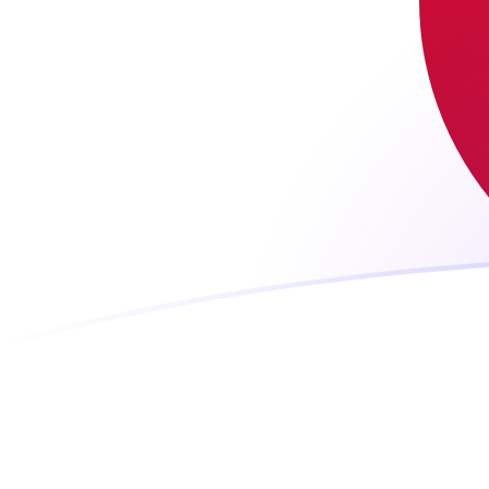
Regístrate hoy mismo
tipos de cambio de JPY a MTL hoy
Convierte Yen japonés a Lira Maltesa
Rate information of JPY/MTL
currency pair
Yen japonés
JPY
Lira Maltesa
MTL
1
JPY
0,00235344
MTL
5
JPY
0,0117672
MTL
10
JPY
0,0235344
MTL
25
JPY
0,0588361
MTL
50
JPY
0,117672
MTL
100
JPY
0,235344
MTL
500
JPY
1,17672
MTL
1000
JPY
2,35344
MTL