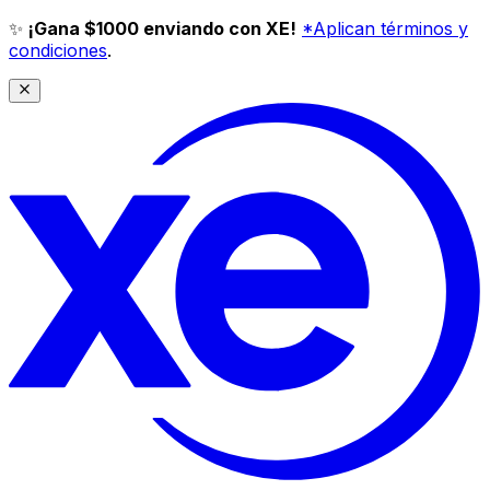
✨
¡Gana $1000 enviando con XE!
*Aplican términos y
condiciones
.