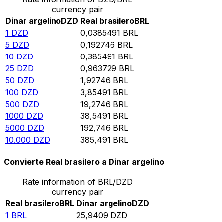
currency pair
Dinar argelino
DZD
Real brasilero
BRL
1
DZD
0,0385491
BRL
5
DZD
0,192746
BRL
10
DZD
0,385491
BRL
25
DZD
0,963729
BRL
50
DZD
1,92746
BRL
100
DZD
3,85491
BRL
500
DZD
19,2746
BRL
1000
DZD
38,5491
BRL
5000
DZD
192,746
BRL
10.000
DZD
385,491
BRL
Convierte Real brasilero a Dinar argelino
Rate information of BRL/DZD
currency pair
Real brasilero
BRL
Dinar argelino
DZD
1
BRL
25,9409
DZD