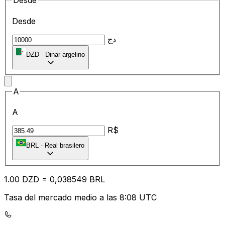
Desde
Desde
دج
DZD
-
Dinar argelino
A
A
R$
BRL
-
Real brasilero
1.00
DZD
=
0,
038549
BRL
Tasa del mercado medio a las 8:08 UTC