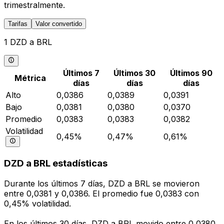
trimestralmente.
Tarifas
Valor convertido
1 DZD a BRL
Últimos 7
Últimos 30
Últimos 90
Métrica
días
días
días
Alto
0,0386
0,0389
0,0391
Bajo
0,0381
0,0380
0,0370
Promedio
0,0383
0,0383
0,0382
Volatilidad
0,45%
0,47%
0,61%
DZD a BRL estadísticas
Durante los últimos 7 días, DZD a BRL se movieron
entre 0,0381 y 0,0386. El promedio fue 0,0383 con
0,45% volatilidad.
En los últimos 30 días, DZD a BRL movido entre 0,0380