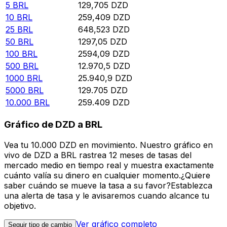
5
BRL
129,705
DZD
10
BRL
259,409
DZD
25
BRL
648,523
DZD
50
BRL
1297,05
DZD
100
BRL
2594,09
DZD
500
BRL
12.970,5
DZD
1000
BRL
25.940,9
DZD
5000
BRL
129.705
DZD
10.000
BRL
259.409
DZD
Gráfico de DZD a BRL
Vea tu 10.000 DZD en movimiento. Nuestro gráfico en
vivo de DZD a BRL rastrea 12 meses de tasas del
mercado medio en tiempo real y muestra exactamente
cuánto valía su dinero en cualquier momento.¿Quiere
saber cuándo se mueve la tasa a su favor?Establezca
una alerta de tasa y le avisaremos cuando alcance tu
objetivo.
Ver gráfico completo
Seguir tipo de cambio