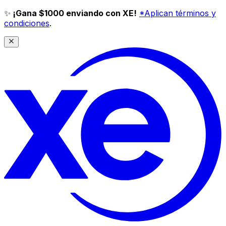
✨
¡Gana $1000 enviando con XE!
*Aplican términos y
condiciones
.