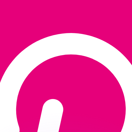
 tasas de los competidores.
stro convertidor. Esto es solo para fines informativos. No 