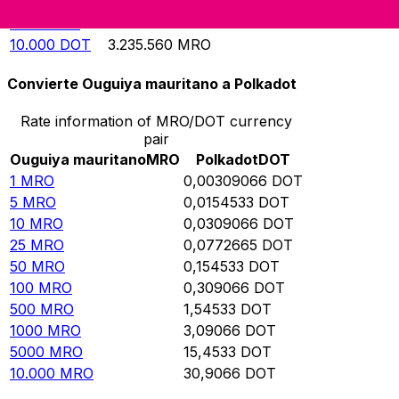
1000
DOT
323.556
MRO
5000
DOT
1.617.780
MRO
10.000
DOT
3.235.560
MRO
Convierte Ouguiya mauritano a Polkadot
Rate information of MRO/DOT currency
pair
Ouguiya mauritano
MRO
Polkadot
DOT
1
MRO
0,00309066
DOT
5
MRO
0,0154533
DOT
10
MRO
0,0309066
DOT
25
MRO
0,0772665
DOT
50
MRO
0,154533
DOT
100
MRO
0,309066
DOT
500
MRO
1,54533
DOT
1000
MRO
3,09066
DOT
5000
MRO
15,4533
DOT
10.000
MRO
30,9066
DOT