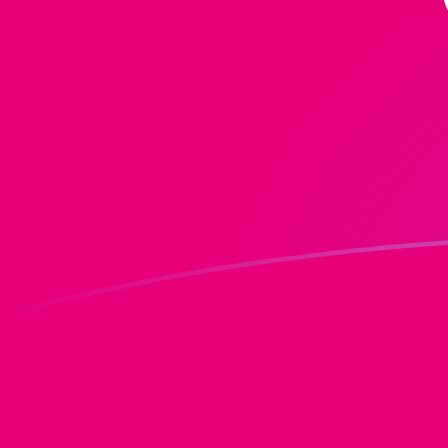
Regístrate hoy mismo
tipos de cambio de DOT a MRO hoy
Convierte Polkadot a Ouguiya mauritano
Rate information of DOT/MRO currency
pair
Polkadot
DOT
Ouguiya mauritano
MRO
1
DOT
323,556
MRO
5
DOT
1617,78
MRO
10
DOT
3235,56
MRO
25
DOT
8088,89
MRO
50
DOT
16.177,8
MRO
100
DOT
32.355,6
MRO
500
DOT
161.778
MRO