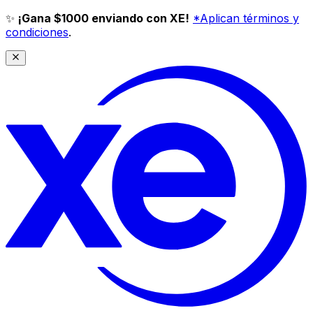
✨
¡Gana $1000 enviando con XE!
*Aplican términos y
condiciones
.