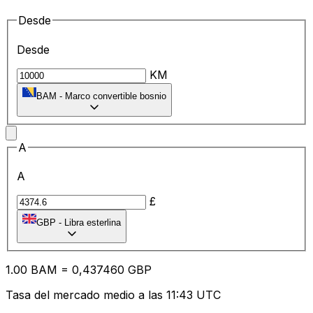
Desde
Desde
KM
BAM
-
Marco convertible bosnio
A
A
£
GBP
-
Libra esterlina
1.00
BAM
=
0,
437460
GBP
Tasa del mercado medio a las 11:43 UTC