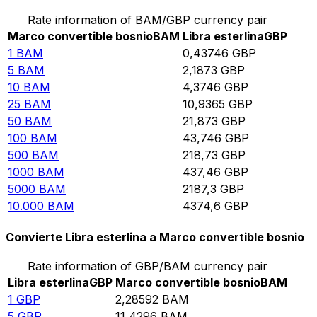
Rate information of BAM/GBP currency pair
Marco convertible bosnio
BAM
Libra esterlina
GBP
1
BAM
0,43746
GBP
5
BAM
2,1873
GBP
10
BAM
4,3746
GBP
25
BAM
10,9365
GBP
50
BAM
21,873
GBP
100
BAM
43,746
GBP
500
BAM
218,73
GBP
1000
BAM
437,46
GBP
5000
BAM
2187,3
GBP
10.000
BAM
4374,6
GBP
Convierte Libra esterlina a Marco convertible bosnio
Rate information of GBP/BAM currency pair
Libra esterlina
GBP
Marco convertible bosnio
BAM
1
GBP
2,28592
BAM
5
GBP
11,4296
BAM