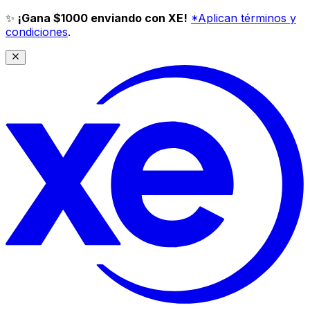
✨
¡Gana $1000 enviando con XE!
*Aplican términos y
condiciones
.