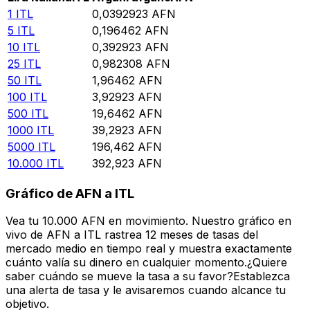
1
ITL
0,0392923
AFN
5
ITL
0,196462
AFN
10
ITL
0,392923
AFN
25
ITL
0,982308
AFN
50
ITL
1,96462
AFN
100
ITL
3,92923
AFN
500
ITL
19,6462
AFN
1000
ITL
39,2923
AFN
5000
ITL
196,462
AFN
10.000
ITL
392,923
AFN
Gráfico de AFN a ITL
Vea tu 10.000 AFN en movimiento. Nuestro gráfico en
vivo de AFN a ITL rastrea 12 meses de tasas del
mercado medio en tiempo real y muestra exactamente
cuánto valía su dinero en cualquier momento.¿Quiere
saber cuándo se mueve la tasa a su favor?Establezca
una alerta de tasa y le avisaremos cuando alcance tu
objetivo.