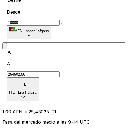
Desde
Desde
؋
AFN
-
Afganí afgano
A
A
ITL
ITL
-
Lira Italiana
1.00
AFN
=
25
,45025
ITL
Tasa del mercado medio a las 9:44 UTC