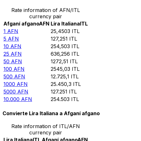
Rate information of AFN/ITL
currency pair
Afganí afgano
AFN
Lira Italiana
ITL
1
AFN
25,4503
ITL
5
AFN
127,251
ITL
10
AFN
254,503
ITL
25
AFN
636,256
ITL
50
AFN
1272,51
ITL
100
AFN
2545,03
ITL
500
AFN
12.725,1
ITL
1000
AFN
25.450,3
ITL
5000
AFN
127.251
ITL
10.000
AFN
254.503
ITL
Convierte Lira Italiana a Afganí afgano
Rate information of ITL/AFN
currency pair
Lira Italiana
ITL
Afganí afgano
AFN