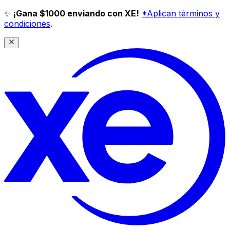
✨
¡Gana $1000 enviando con XE!
*Aplican términos y
condiciones
.