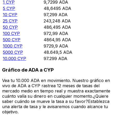
1
CYP
9,7299
ADA
5
CYP
48,6495
ADA
10
CYP
97,299
ADA
25
CYP
243,248
ADA
50
CYP
486,495
ADA
100
CYP
972,99
ADA
500
CYP
4864,95
ADA
1000
CYP
9729,9
ADA
5000
CYP
48.649,5
ADA
10.000
CYP
97.299
ADA
Gráfico de ADA a CYP
Vea tu 10.000 ADA en movimiento. Nuestro gráfico en
vivo de ADA a CYP rastrea 12 meses de tasas del
mercado medio en tiempo real y muestra exactamente
cuánto valía su dinero en cualquier momento.¿Quiere
saber cuándo se mueve la tasa a su favor?Establezca
una alerta de tasa y le avisaremos cuando alcance tu
objetivo.