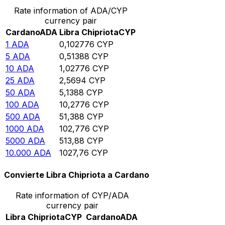
Rate information of ADA/CYP
currency pair
Cardano
ADA
Libra Chipriota
CYP
1
ADA
0,102776
CYP
5
ADA
0,51388
CYP
10
ADA
1,02776
CYP
25
ADA
2,5694
CYP
50
ADA
5,1388
CYP
100
ADA
10,2776
CYP
500
ADA
51,388
CYP
1000
ADA
102,776
CYP
5000
ADA
513,88
CYP
10.000
ADA
1027,76
CYP
Convierte Libra Chipriota a Cardano
Rate information of CYP/ADA
currency pair
Libra Chipriota
CYP
Cardano
ADA