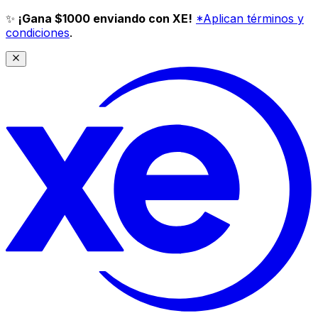
✨
¡Gana $1000 enviando con XE!
*Aplican términos y
condiciones
.