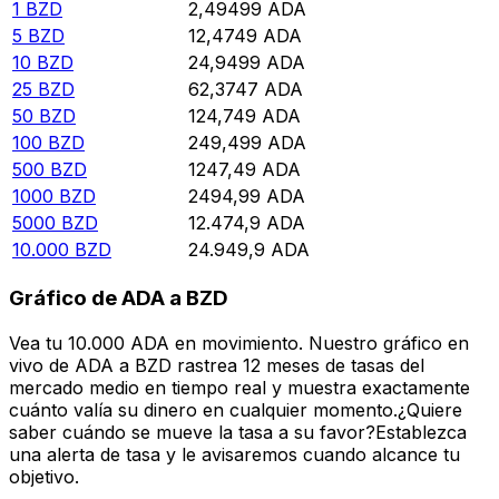
1
BZD
2,49499
ADA
5
BZD
12,4749
ADA
10
BZD
24,9499
ADA
25
BZD
62,3747
ADA
50
BZD
124,749
ADA
100
BZD
249,499
ADA
500
BZD
1247,49
ADA
1000
BZD
2494,99
ADA
5000
BZD
12.474,9
ADA
10.000
BZD
24.949,9
ADA
Gráfico de ADA a BZD
Vea tu 10.000 ADA en movimiento. Nuestro gráfico en
vivo de ADA a BZD rastrea 12 meses de tasas del
mercado medio en tiempo real y muestra exactamente
cuánto valía su dinero en cualquier momento.¿Quiere
saber cuándo se mueve la tasa a su favor?Establezca
una alerta de tasa y le avisaremos cuando alcance tu
objetivo.