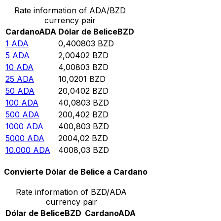
Rate information of ADA/BZD
currency pair
Cardano
ADA
Dólar de Belice
BZD
1
ADA
0,400803
BZD
5
ADA
2,00402
BZD
10
ADA
4,00803
BZD
25
ADA
10,0201
BZD
50
ADA
20,0402
BZD
100
ADA
40,0803
BZD
500
ADA
200,402
BZD
1000
ADA
400,803
BZD
5000
ADA
2004,02
BZD
10.000
ADA
4008,03
BZD
Convierte Dólar de Belice a Cardano
Rate information of BZD/ADA
currency pair
Dólar de Belice
BZD
Cardano
ADA