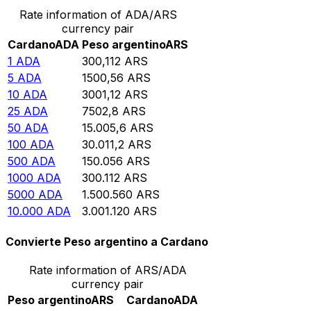
Rate information of ADA/ARS
currency pair
Cardano
ADA
Peso argentino
ARS
1
ADA
300,112
ARS
5
ADA
1500,56
ARS
10
ADA
3001,12
ARS
25
ADA
7502,8
ARS
50
ADA
15.005,6
ARS
100
ADA
30.011,2
ARS
500
ADA
150.056
ARS
1000
ADA
300.112
ARS
5000
ADA
1.500.560
ARS
10.000
ADA
3.001.120
ARS
Convierte Peso argentino a Cardano
Rate information of ARS/ADA
currency pair
Peso argentino
ARS
Cardano
ADA