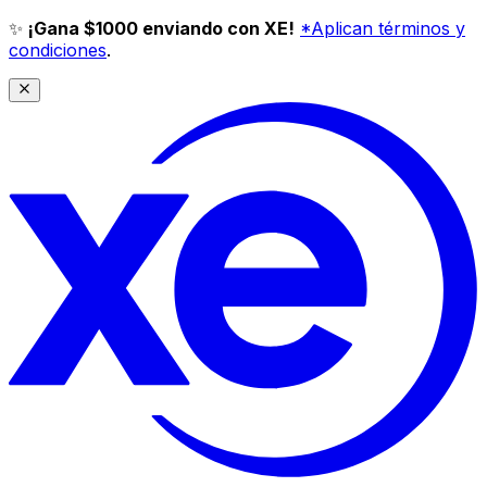
✨
¡Gana $1000 enviando con XE!
*Aplican términos y
condiciones
.