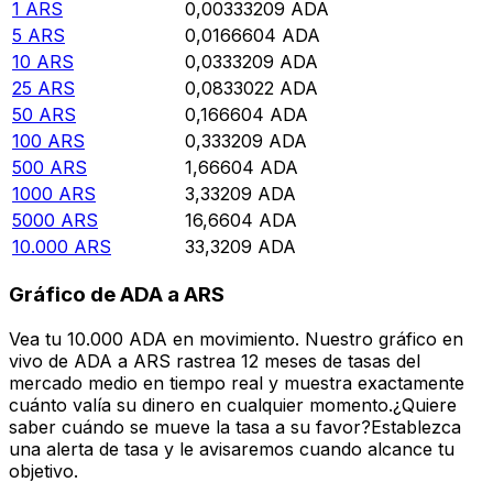
1
ARS
0,00333209
ADA
5
ARS
0,0166604
ADA
10
ARS
0,0333209
ADA
25
ARS
0,0833022
ADA
50
ARS
0,166604
ADA
100
ARS
0,333209
ADA
500
ARS
1,66604
ADA
1000
ARS
3,33209
ADA
5000
ARS
16,6604
ADA
10.000
ARS
33,3209
ADA
Gráfico de ADA a ARS
Vea tu 10.000 ADA en movimiento. Nuestro gráfico en
vivo de ADA a ARS rastrea 12 meses de tasas del
mercado medio en tiempo real y muestra exactamente
cuánto valía su dinero en cualquier momento.¿Quiere
saber cuándo se mueve la tasa a su favor?Establezca
una alerta de tasa y le avisaremos cuando alcance tu
objetivo.