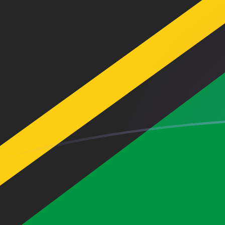
tipos de cambio de SGD a VUV hoy
Convierte Dólar singapurense a Vatu de Ni-Vanuatu
Rate information of SGD/VUV currency pair
Dólar singapurense
SGD
Vatu de Ni-Vanuatu
VUV
1
SGD
93,2486
VUV
5
SGD
466,243
VUV
10
SGD
932,486
VUV
25
SGD
2331,22
VUV
50
SGD
4662,43
VUV
100
SGD
9324,86
VUV
500
SGD
46.624,3
VUV
1000
SGD
93.248,6
VUV
5000
SGD
466.243
VUV
10.000
SGD
932.486
VUV