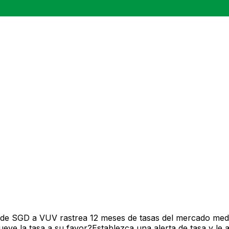
 de SGD a VUV rastrea 12 meses de tasas del mercado medi
ve la tasa a su favor?Establezca una alerta de tasa y le 