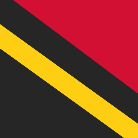
A
VT
VUV
-
Vatu de Ni-Vanuatu
1.00
SGD
=
93
,24861
VUV
Tasa del mercado medio a las 9:42 UTC
Enviar dinero
Habla con un experto en divisas hoy.
Podemos superar las
Programar una llamada
Utilizamos el tipo de cambio medio del mercado para nue
para ver los tipos de cambio de envío
¿Sabías que puedes enviar dinero al extranjero con Xe?
Regístrate hoy mismo