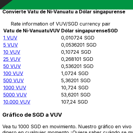
Convierte Vatu de Ni-Vanuatu a Dólar singapurense
Rate information of VUV/SGD currency pair
Vatu de Ni-Vanuatu
VUV
Dólar singapurense
SGD
1
VUV
0,010724
SGD
5
VUV
0,0536201
SGD
10
VUV
0,10724
SGD
25
VUV
0,268101
SGD
50
VUV
0,536201
SGD
100
VUV
1,0724
SGD
500
VUV
5,36201
SGD
1000
VUV
10,724
SGD
5000
VUV
53,6201
SGD
10.000
VUV
107,24
SGD
Gráfico de SGD a VUV
Vea tu 1000 SGD en movimiento. Nuestro gráfico en vivo
dinero en cualquier momento.¿Quiere saber cuándo se mue