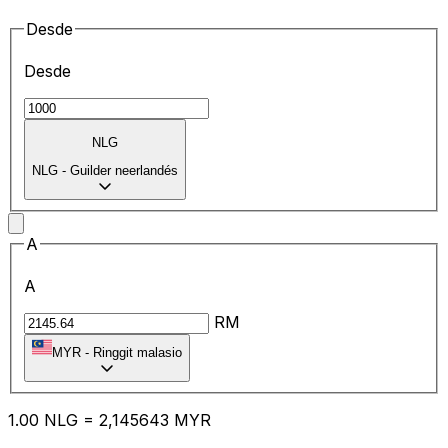
Desde
Desde
NLG
NLG
-
Guilder neerlandés
A
A
RM
MYR
-
Ringgit malasio
1.00
NLG
=
2,
145643
MYR