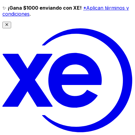
✨
¡Gana $1000 enviando con XE!
*Aplican términos y
condiciones
.