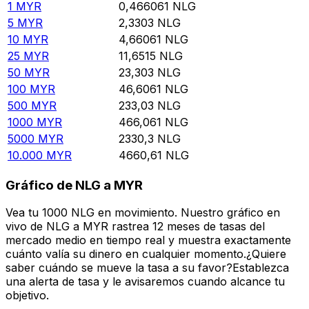
1
MYR
0,466061
NLG
5
MYR
2,3303
NLG
10
MYR
4,66061
NLG
25
MYR
11,6515
NLG
50
MYR
23,303
NLG
100
MYR
46,6061
NLG
500
MYR
233,03
NLG
1000
MYR
466,061
NLG
5000
MYR
2330,3
NLG
10.000
MYR
4660,61
NLG
Gráfico de NLG a MYR
Vea tu 1000 NLG en movimiento. Nuestro gráfico en
vivo de NLG a MYR rastrea 12 meses de tasas del
mercado medio en tiempo real y muestra exactamente
cuánto valía su dinero en cualquier momento.¿Quiere
saber cuándo se mueve la tasa a su favor?Establezca
una alerta de tasa y le avisaremos cuando alcance tu
objetivo.