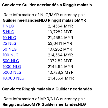
Convierte Guilder neerlandés a Ringgit malasio
Rate information of NLG/MYR currency pair
Guilder neerlandés
NLG
Ringgit malasio
MYR
1
NLG
2,14564
MYR
5
NLG
10,7282
MYR
10
NLG
21,4564
MYR
25
NLG
53,6411
MYR
50
NLG
107,282
MYR
100
NLG
214,564
MYR
500
NLG
1072,82
MYR
1000
NLG
2145,64
MYR
5000
NLG
10.728,2
MYR
10.000
NLG
21.456,4
MYR
Convierte Ringgit malasio a Guilder neerlandés
Rate information of MYR/NLG currency pair
Ringgit malasio
MYR
Guilder neerlandés
NLG