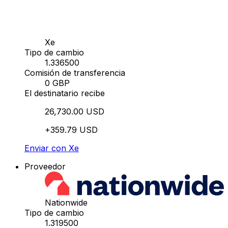
Xe
Tipo de cambio
1.336500
Comisión de transferencia
0 GBP
El destinatario recibe
26,730.00 USD
+359.79 USD
Enviar con Xe
Proveedor
Nationwide
Tipo de cambio
1.319500