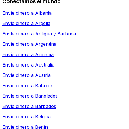
Conectamos el mundo
Envíe dinero a
Albania
Envíe dinero a
Argelia
Envíe dinero a
Antigua y Barbuda
Envíe dinero a
Argentina
Envíe dinero a
Armenia
Envíe dinero a
Australia
Envíe dinero a
Austria
Envíe dinero a
Bahréin
Envíe dinero a
Bangladés
Envíe dinero a
Barbados
Envíe dinero a
Bélgica
Envíe dinero a
Benín