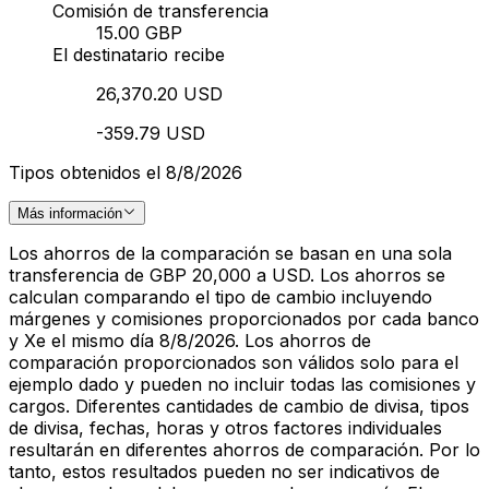
Comisión de transferencia
15.00 GBP
El destinatario recibe
26,370.20 USD
-359.79 USD
Tipos obtenidos el 8/8/2026
Más información
Los ahorros de la comparación se basan en una sola
transferencia de GBP 20,000 a USD. Los ahorros se
calculan comparando el tipo de cambio incluyendo
márgenes y comisiones proporcionados por cada banco
y Xe el mismo día 8/8/2026. Los ahorros de
comparación proporcionados son válidos solo para el
ejemplo dado y pueden no incluir todas las comisiones y
cargos. Diferentes cantidades de cambio de divisa, tipos
de divisa, fechas, horas y otros factores individuales
resultarán en diferentes ahorros de comparación. Por lo
tanto, estos resultados pueden no ser indicativos de