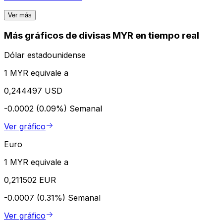
Ver más
Más gráficos de divisas MYR en tiempo real
Dólar estadounidense
1 MYR equivale a
0,244497 USD
-0.0002 (0.09%)
Semanal
Ver gráfico
Euro
1 MYR equivale a
0,211502 EUR
-0.0007 (0.31%)
Semanal
Ver gráfico