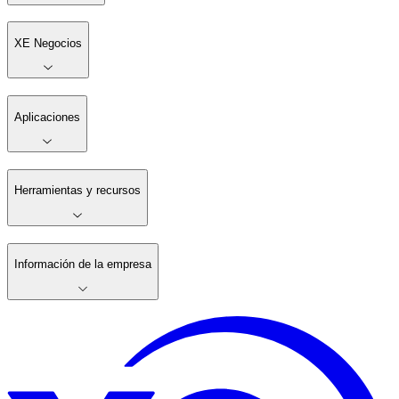
XE Negocios
Aplicaciones
Herramientas y recursos
Información de la empresa