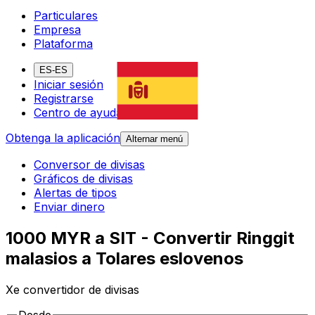
Particulares
Empresa
Plataforma
ES-ES
Iniciar sesión
Registrarse
Centro de ayuda
Obtenga la aplicación
Alternar menú
Conversor de divisas
Gráficos de divisas
Alertas de tipos
Enviar dinero
1000 MYR a SIT - Convertir Ringgit
malasios a Tolares eslovenos
Xe convertidor de divisas