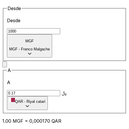
Desde
Desde
MGF
MGF
-
Franco Malgache
A
A
﷼
QAR
-
Riyal catarí
1.00
MGF
=
0,
000170
QAR