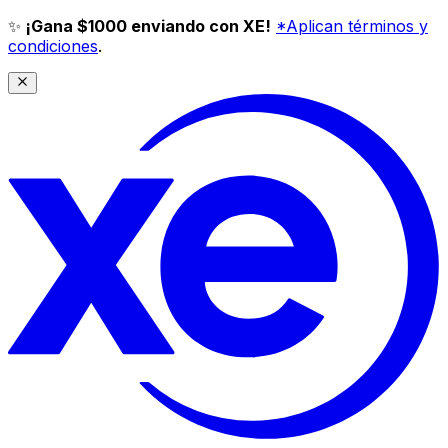
✨
¡Gana $1000 enviando con XE!
*Aplican términos y
condiciones
.