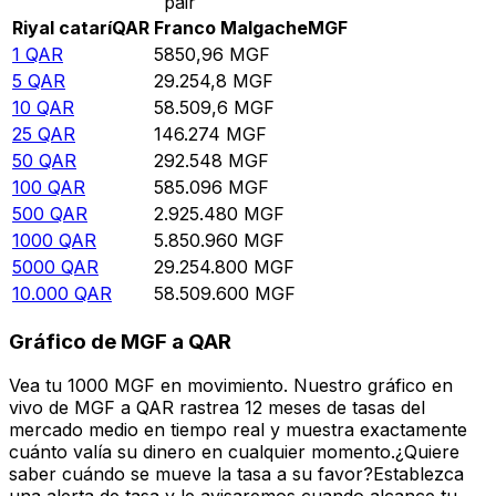
pair
Riyal catarí
QAR
Franco Malgache
MGF
1
QAR
5850,96
MGF
5
QAR
29.254,8
MGF
10
QAR
58.509,6
MGF
25
QAR
146.274
MGF
50
QAR
292.548
MGF
100
QAR
585.096
MGF
500
QAR
2.925.480
MGF
1000
QAR
5.850.960
MGF
5000
QAR
29.254.800
MGF
10.000
QAR
58.509.600
MGF
Gráfico de MGF a QAR
Vea tu 1000 MGF en movimiento. Nuestro gráfico en
vivo de MGF a QAR rastrea 12 meses de tasas del
mercado medio en tiempo real y muestra exactamente
cuánto valía su dinero en cualquier momento.¿Quiere
saber cuándo se mueve la tasa a su favor?Establezca