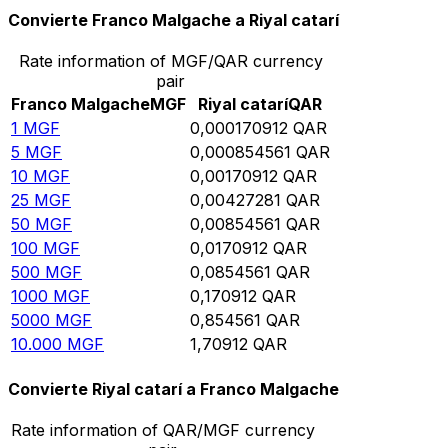
Convierte Franco Malgache a Riyal catarí
Rate information of MGF/QAR currency
pair
Franco Malgache
MGF
Riyal catarí
QAR
1
MGF
0,000170912
QAR
5
MGF
0,000854561
QAR
10
MGF
0,00170912
QAR
25
MGF
0,00427281
QAR
50
MGF
0,00854561
QAR
100
MGF
0,0170912
QAR
500
MGF
0,0854561
QAR
1000
MGF
0,170912
QAR
5000
MGF
0,854561
QAR
10.000
MGF
1,70912
QAR
Convierte Riyal catarí a Franco Malgache
Rate information of QAR/MGF currency