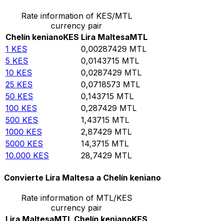
Rate information of KES/MTL
currency pair
Chelín keniano
KES
Lira Maltesa
MTL
1
KES
0,00287429
MTL
5
KES
0,0143715
MTL
10
KES
0,0287429
MTL
25
KES
0,0718573
MTL
50
KES
0,143715
MTL
100
KES
0,287429
MTL
500
KES
1,43715
MTL
1000
KES
2,87429
MTL
5000
KES
14,3715
MTL
10.000
KES
28,7429
MTL
Convierte Lira Maltesa a Chelín keniano
Rate information of MTL/KES
currency pair
Lira Maltesa
MTL
Chelín keniano
KES