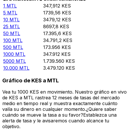
1
MTL
347,912
KES
5
MTL
1739,56
KES
10
MTL
3479,12
KES
25
MTL
8697,8
KES
50
MTL
17.395,6
KES
100
MTL
34.791,2
KES
500
MTL
173.956
KES
1000
MTL
347.912
KES
5000
MTL
1.739.560
KES
10.000
MTL
3.479.120
KES
Gráfico de KES a MTL
Vea tu 1000 KES en movimiento. Nuestro gráfico en vivo
de KES a MTL rastrea 12 meses de tasas del mercado
medio en tiempo real y muestra exactamente cuánto
valía su dinero en cualquier momento.¿Quiere saber
cuándo se mueve la tasa a su favor?Establezca una
alerta de tasa y le avisaremos cuando alcance tu
objetivo.