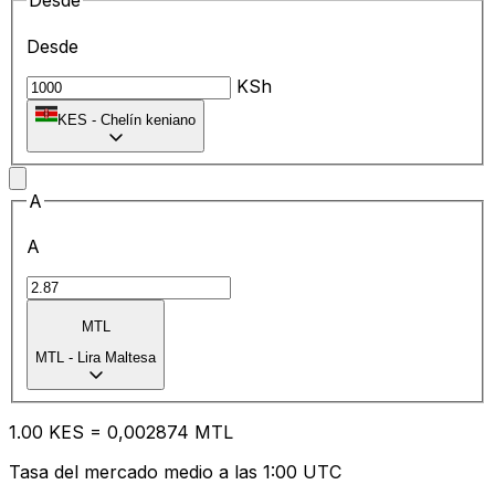
Desde
Desde
KSh
KES
-
Chelín keniano
A
A
MTL
MTL
-
Lira Maltesa
1.00
KES
=
0,
002874
MTL
Tasa del mercado medio a las 1:00 UTC