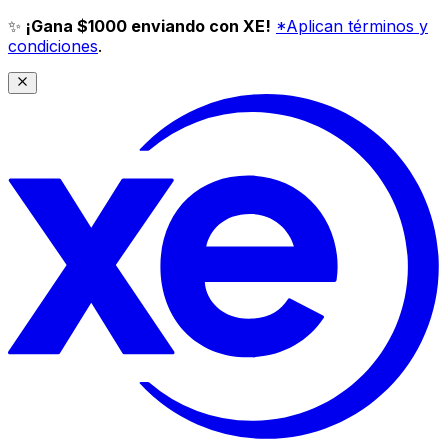
✨
¡Gana $1000 enviando con XE!
*Aplican términos y
condiciones
.