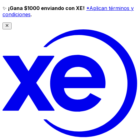
✨
¡Gana $1000 enviando con XE!
*Aplican términos y
condiciones
.