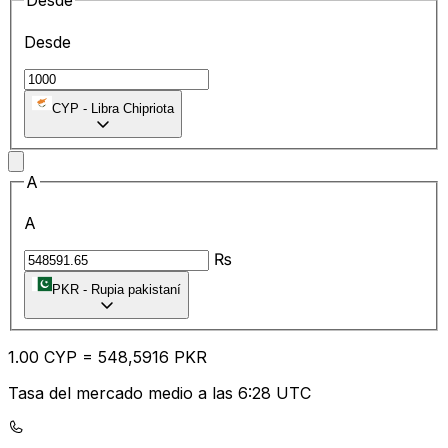
Desde
Desde
CYP
-
Libra Chipriota
A
A
₨
PKR
-
Rupia pakistaní
1.00
CYP
=
54
8,5916
PKR
Tasa del mercado medio a las 6:28 UTC