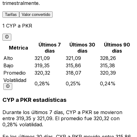
trimestralmente.
Tarifas
Valor convertido
1 CYP a PKR
Últimos 7
Últimos 30
Últimos 90
Métrica
días
días
días
Alto
321,09
321,09
328,26
Bajo
319,35
315,86
315,38
Promedio
320,32
318,07
320,39
Volatilidad
0,28%
0,25%
0,24%
CYP a PKR estadísticas
Durante los últimos 7 días, CYP a PKR se movieron
entre 319,35 y 321,09. El promedio fue 320,32 con
0,28% volatilidad.
En los últimos 30 días, CYP a PKR movido entre 315,86