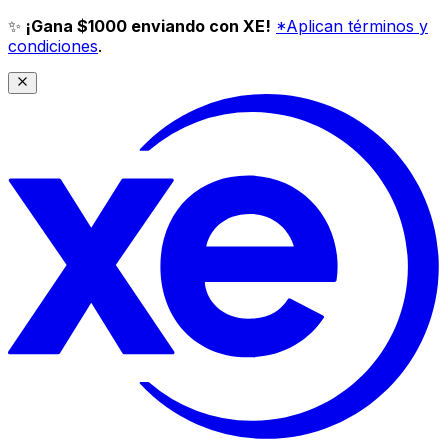
✨
¡Gana $1000 enviando con XE!
*Aplican términos y
condiciones
.