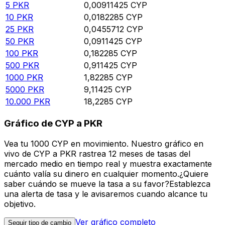
5
PKR
0,00911425
CYP
10
PKR
0,0182285
CYP
25
PKR
0,0455712
CYP
50
PKR
0,0911425
CYP
100
PKR
0,182285
CYP
500
PKR
0,911425
CYP
1000
PKR
1,82285
CYP
5000
PKR
9,11425
CYP
10.000
PKR
18,2285
CYP
Gráfico de CYP a PKR
Vea tu 1000 CYP en movimiento. Nuestro gráfico en
vivo de CYP a PKR rastrea 12 meses de tasas del
mercado medio en tiempo real y muestra exactamente
cuánto valía su dinero en cualquier momento.¿Quiere
saber cuándo se mueve la tasa a su favor?Establezca
una alerta de tasa y le avisaremos cuando alcance tu
objetivo.
Ver gráfico completo
Seguir tipo de cambio