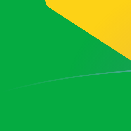
Regístrate hoy mismo
tipos de cambio de BRL a SKK hoy
Convierte Real brasilero a Corona eslovaca
Rate information of BRL/SKK currency
pair
Real brasilero
BRL
Corona eslovaca
SKK
1
BRL
5,10786
SKK
5
BRL
25,5393
SKK
10
BRL
51,0786
SKK
25
BRL
127,696
SKK
50
BRL
255,393
SKK
100
BRL
510,786
SKK
500
BRL
2553,93
SKK
1000
BRL
5107,86
SKK