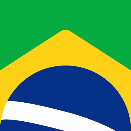
 tasas de los competidores.
stro convertidor. Esto es solo para fines informativos. No 