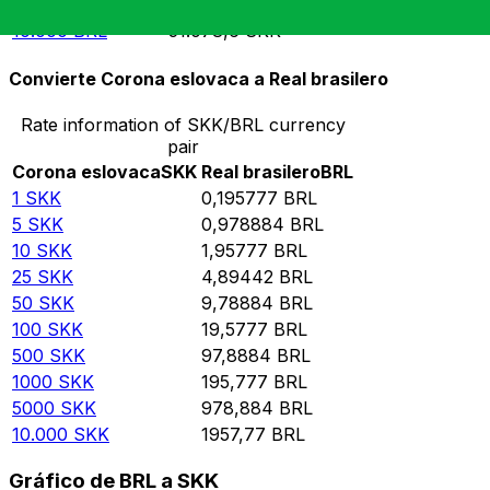
5000
BRL
25.539,3
SKK
10.000
BRL
51.078,6
SKK
Convierte Corona eslovaca a Real brasilero
Rate information of SKK/BRL currency
pair
Corona eslovaca
SKK
Real brasilero
BRL
1
SKK
0,195777
BRL
5
SKK
0,978884
BRL
10
SKK
1,95777
BRL
25
SKK
4,89442
BRL
50
SKK
9,78884
BRL
100
SKK
19,5777
BRL
500
SKK
97,8884
BRL
1000
SKK
195,777
BRL
5000
SKK
978,884
BRL
10.000
SKK
1957,77
BRL
Gráfico de BRL a SKK