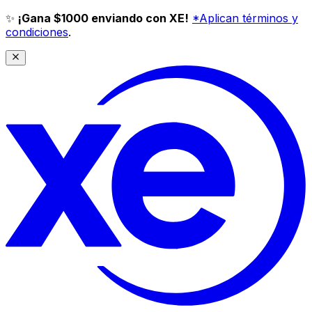
✨
¡Gana $1000 enviando con XE!
*Aplican términos y
condiciones
.