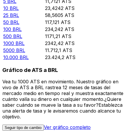
5
BRL
11,7121
ATS
10
BRL
23,4242
ATS
25
BRL
58,5605
ATS
50
BRL
117,121
ATS
100
BRL
234,242
ATS
500
BRL
1171,21
ATS
1000
BRL
2342,42
ATS
5000
BRL
11.712,1
ATS
10.000
BRL
23.424,2
ATS
Gráfico de ATS a BRL
Vea tu 1000 ATS en movimiento. Nuestro gráfico en
vivo de ATS a BRL rastrea 12 meses de tasas del
mercado medio en tiempo real y muestra exactamente
cuánto valía su dinero en cualquier momento.¿Quiere
saber cuándo se mueve la tasa a su favor?Establezca
una alerta de tasa y le avisaremos cuando alcance tu
objetivo.
Ver gráfico completo
Seguir tipo de cambio