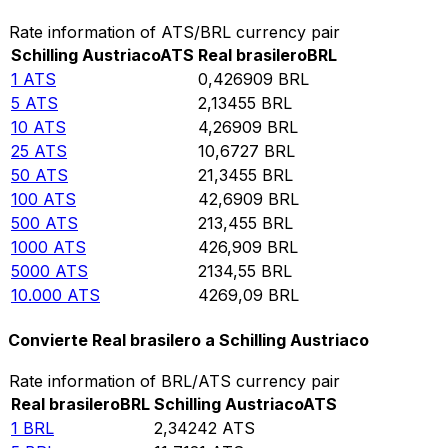
Rate information of ATS/BRL currency pair
Schilling Austriaco
ATS
Real brasilero
BRL
1
ATS
0,426909
BRL
5
ATS
2,13455
BRL
10
ATS
4,26909
BRL
25
ATS
10,6727
BRL
50
ATS
21,3455
BRL
100
ATS
42,6909
BRL
500
ATS
213,455
BRL
1000
ATS
426,909
BRL
5000
ATS
2134,55
BRL
10.000
ATS
4269,09
BRL
Convierte Real brasilero a Schilling Austriaco
Rate information of BRL/ATS currency pair
Real brasilero
BRL
Schilling Austriaco
ATS
1
BRL
2,34242
ATS