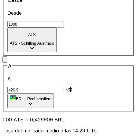
Desde
Desde
ATS
ATS
-
Schilling Austriaco
A
A
R$
BRL
-
Real brasilero
1.00
ATS
=
0,
426909
BRL
Tasa del mercado medio a las 14:29 UTC