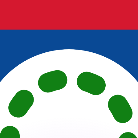
 tasas de los competidores.
stro convertidor. Esto es solo para fines informativos. No 