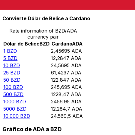
10.000
ADA
4070,09
BZD
Convierte Dólar de Belice a Cardano
Rate information of BZD/ADA
currency pair
Dólar de Belice
BZD
Cardano
ADA
1
BZD
2,45695
ADA
5
BZD
12,2847
ADA
10
BZD
24,5695
ADA
25
BZD
61,4237
ADA
50
BZD
122,847
ADA
100
BZD
245,695
ADA
500
BZD
1228,47
ADA
1000
BZD
2456,95
ADA
5000
BZD
12.284,7
ADA
10.000
BZD
24.569,5
ADA
Gráfico de ADA a BZD