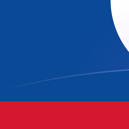
tipos de cambio de ADA a BZD hoy
Convierte Cardano a Dólar de Belice
Rate information of ADA/BZD
currency pair
Cardano
ADA
Dólar de Belice
BZD
1
ADA
0,407009
BZD
5
ADA
2,03505
BZD
10
ADA
4,07009
BZD
25
ADA
10,1752
BZD
50
ADA
20,3505
BZD
100
ADA
40,7009
BZD
500
ADA
203,505
BZD
1000
ADA
407,009
BZD
5000
ADA
2035,05
BZD