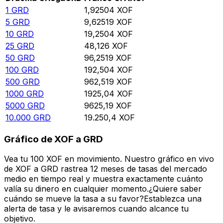
1
GRD
1,92504
XOF
5
GRD
9,62519
XOF
10
GRD
19,2504
XOF
25
GRD
48,126
XOF
50
GRD
96,2519
XOF
100
GRD
192,504
XOF
500
GRD
962,519
XOF
1000
GRD
1925,04
XOF
5000
GRD
9625,19
XOF
10.000
GRD
19.250,4
XOF
Gráfico de XOF a GRD
Vea tu 100 XOF en movimiento. Nuestro gráfico en vivo
de XOF a GRD rastrea 12 meses de tasas del mercado
medio en tiempo real y muestra exactamente cuánto
valía su dinero en cualquier momento.¿Quiere saber
cuándo se mueve la tasa a su favor?Establezca una
alerta de tasa y le avisaremos cuando alcance tu
objetivo.