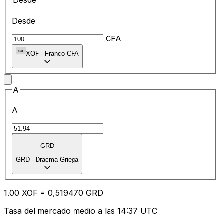
Desde
Desde
CFA
XOF
-
Franco CFA
A
A
GRD
GRD
-
Dracma Griega
1.00
XOF
=
0,
519470
GRD
Tasa del mercado medio a las 14:37 UTC