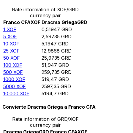
Rate information of XOF/GRD
currency pair
Franco CFA
XOF
Dracma Griega
GRD
1
XOF
0,51947
GRD
5
XOF
2,59735
GRD
10
XOF
5,1947
GRD
25
XOF
12,9868
GRD
50
XOF
25,9735
GRD
100
XOF
51,947
GRD
500
XOF
259,735
GRD
1000
XOF
519,47
GRD
5000
XOF
2597,35
GRD
10.000
XOF
5194,7
GRD
Convierte Dracma Griega a Franco CFA
Rate information of GRD/XOF
currency pair
Dracma Griega
GRD
Franco CFA
XOF