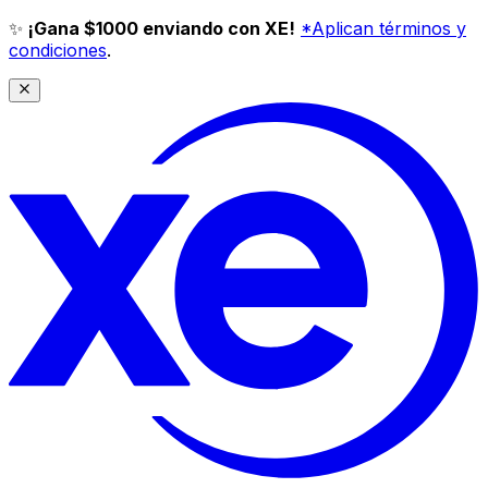
✨
¡Gana $1000 enviando con XE!
*Aplican términos y
condiciones
.