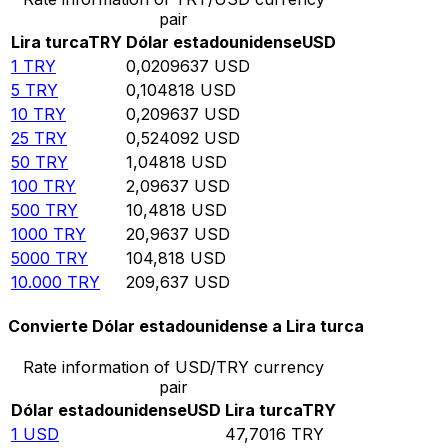
pair
Lira turca
TRY
Dólar estadounidense
USD
1
TRY
0,0209637
USD
5
TRY
0,104818
USD
10
TRY
0,209637
USD
25
TRY
0,524092
USD
50
TRY
1,04818
USD
100
TRY
2,09637
USD
500
TRY
10,4818
USD
1000
TRY
20,9637
USD
5000
TRY
104,818
USD
10.000
TRY
209,637
USD
Convierte Dólar estadounidense a Lira turca
Rate information of USD/TRY currency
pair
Dólar estadounidense
USD
Lira turca
TRY
1
USD
47,7016
TRY