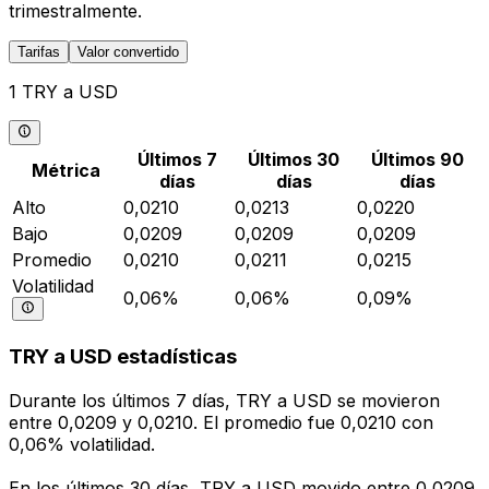
trimestralmente.
Tarifas
Valor convertido
1 TRY a USD
Últimos 7
Últimos 30
Últimos 90
Métrica
días
días
días
Alto
0,0210
0,0213
0,0220
Bajo
0,0209
0,0209
0,0209
Promedio
0,0210
0,0211
0,0215
Volatilidad
0,06%
0,06%
0,09%
TRY a USD estadísticas
Durante los últimos 7 días, TRY a USD se movieron
entre 0,0209 y 0,0210. El promedio fue 0,0210 con
0,06% volatilidad.
En los últimos 30 días, TRY a USD movido entre 0,0209