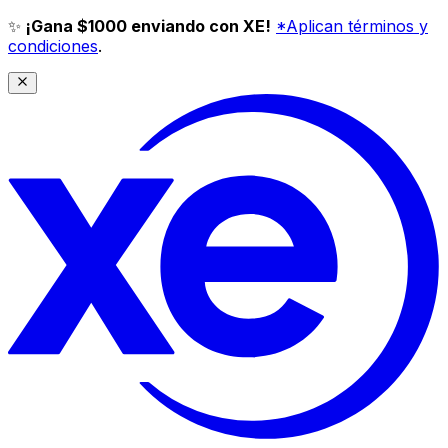
✨
¡Gana $1000 enviando con XE!
*Aplican términos y
condiciones
.