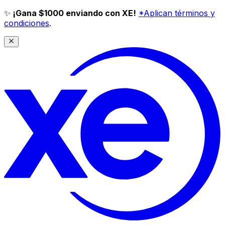
✨
¡Gana $1000 enviando con XE!
*Aplican términos y
condiciones
.