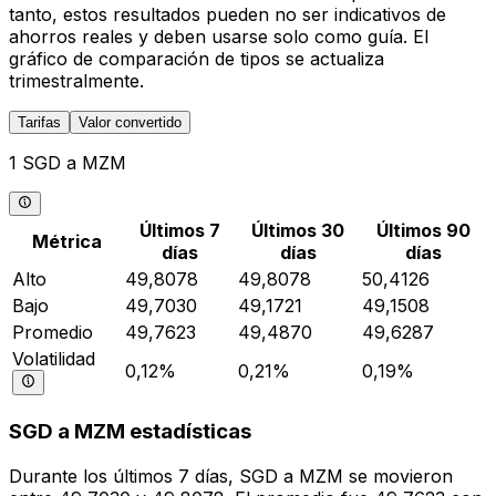
tanto, estos resultados pueden no ser indicativos de
ahorros reales y deben usarse solo como guía. El
gráfico de comparación de tipos se actualiza
trimestralmente.
Tarifas
Valor convertido
1 SGD a MZM
Últimos 7
Últimos 30
Últimos 90
Métrica
días
días
días
Alto
49,8078
49,8078
50,4126
Bajo
49,7030
49,1721
49,1508
Promedio
49,7623
49,4870
49,6287
Volatilidad
0,12%
0,21%
0,19%
SGD a MZM estadísticas
Durante los últimos 7 días, SGD a MZM se movieron