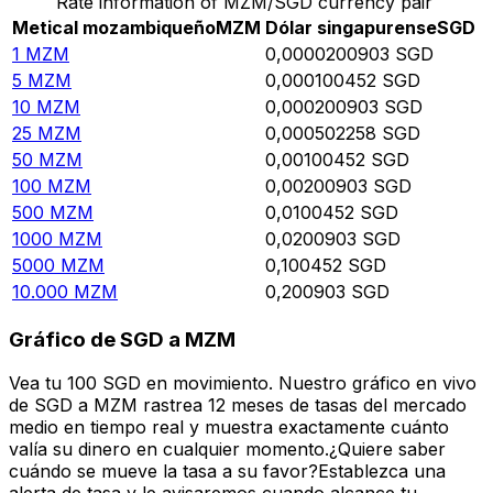
Rate information of MZM/SGD currency pair
Metical mozambiqueño
MZM
Dólar singapurense
SGD
1
MZM
0,0000200903
SGD
5
MZM
0,000100452
SGD
10
MZM
0,000200903
SGD
25
MZM
0,000502258
SGD
50
MZM
0,00100452
SGD
100
MZM
0,00200903
SGD
500
MZM
0,0100452
SGD
1000
MZM
0,0200903
SGD
5000
MZM
0,100452
SGD
10.000
MZM
0,200903
SGD
Gráfico de SGD a MZM
Vea tu 100 SGD en movimiento. Nuestro gráfico en vivo
de SGD a MZM rastrea 12 meses de tasas del mercado
medio en tiempo real y muestra exactamente cuánto
valía su dinero en cualquier momento.¿Quiere saber
cuándo se mueve la tasa a su favor?Establezca una