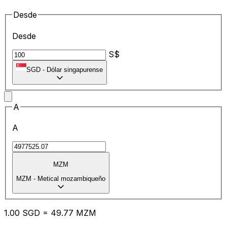
Desde
Desde
S$
SGD
-
Dólar singapurense
A
A
MZM
MZM
-
Metical mozambiqueño
1.00
SGD
=
49.77
MZM