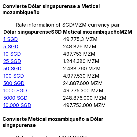
Convierte Dólar singapurense a Metical
mozambiqueño
Rate information of SGD/MZM currency pair
Dólar singapurense
SGD
Metical mozambiqueño
MZM
1
SGD
49.775,3
MZM
5
SGD
248.876
MZM
10
SGD
497.753
MZM
25
SGD
1.244.380
MZM
50
SGD
2.488.760
MZM
100
SGD
4.977.530
MZM
500
SGD
24.887.600
MZM
1000
SGD
49.775.300
MZM
5000
SGD
248.876.000
MZM
10.000
SGD
497.753.000
MZM
Convierte Metical mozambiqueño a Dólar
singapurense