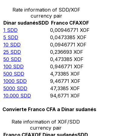
Rate information of SDD/XOF
currency pair
Dinar sudanés
SDD
Franco CFA
XOF
1
SDD
0,00946771
XOF
5
SDD
0,0473385
XOF
10
SDD
0,0946771
XOF
25
SDD
0,236693
XOF
50
SDD
0,473385
XOF
100
SDD
0,946771
XOF
500
SDD
4,73385
XOF
1000
SDD
9,46771
XOF
5000
SDD
47,3385
XOF
10.000
SDD
94,6771
XOF
Convierte Franco CFA a Dinar sudanés
Rate information of XOF/SDD
currency pair
Franco CFA
XOF
Dinar sudanés
SDD