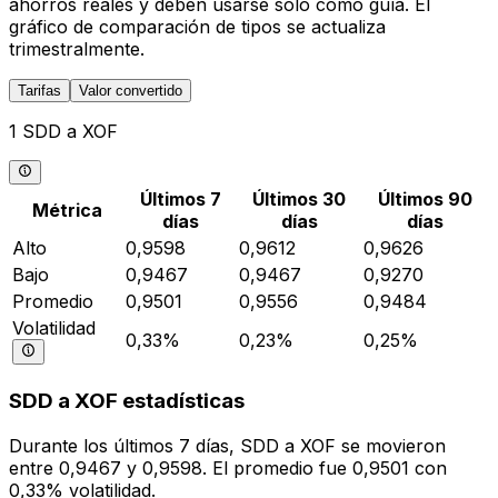
ahorros reales y deben usarse solo como guía. El
gráfico de comparación de tipos se actualiza
trimestralmente.
Tarifas
Valor convertido
1 SDD a XOF
Últimos 7
Últimos 30
Últimos 90
Métrica
días
días
días
Alto
0,9598
0,9612
0,9626
Bajo
0,9467
0,9467
0,9270
Promedio
0,9501
0,9556
0,9484
Volatilidad
0,33%
0,23%
0,25%
SDD a XOF estadísticas
Durante los últimos 7 días, SDD a XOF se movieron
entre 0,9467 y 0,9598. El promedio fue 0,9501 con
0,33% volatilidad.