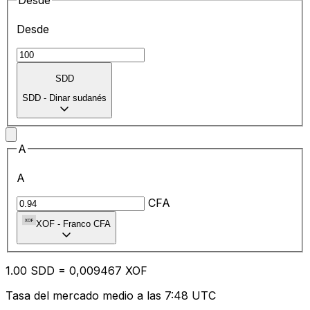
Desde
Desde
SDD
SDD
-
Dinar sudanés
A
A
CFA
XOF
-
Franco CFA
1.00
SDD
=
0,
009467
XOF
Tasa del mercado medio a las 7:48 UTC