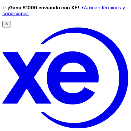
✨
¡Gana $1000 enviando con XE!
*Aplican términos y
condiciones
.