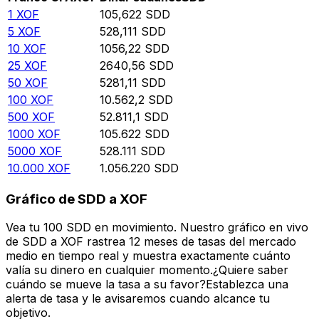
1
XOF
105,622
SDD
5
XOF
528,111
SDD
10
XOF
1056,22
SDD
25
XOF
2640,56
SDD
50
XOF
5281,11
SDD
100
XOF
10.562,2
SDD
500
XOF
52.811,1
SDD
1000
XOF
105.622
SDD
5000
XOF
528.111
SDD
10.000
XOF
1.056.220
SDD
Gráfico de SDD a XOF
Vea tu 100 SDD en movimiento. Nuestro gráfico en vivo
de SDD a XOF rastrea 12 meses de tasas del mercado
medio en tiempo real y muestra exactamente cuánto
valía su dinero en cualquier momento.¿Quiere saber
cuándo se mueve la tasa a su favor?Establezca una
alerta de tasa y le avisaremos cuando alcance tu
objetivo.