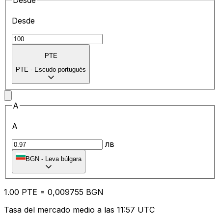
Desde
Desde
PTE
PTE
-
Escudo portugués
A
A
лв
BGN
-
Leva búlgara
1.00
PTE
=
0,
009755
BGN
Tasa del mercado medio a las 11:57 UTC