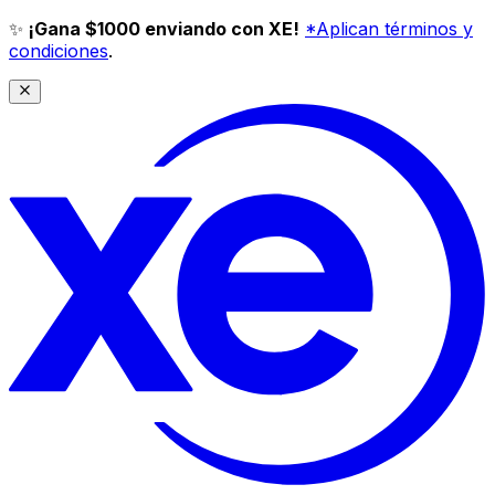
✨
¡Gana $1000 enviando con XE!
*Aplican términos y
condiciones
.