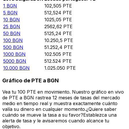
1
BGN
102,505
PTE
5
BGN
512,524
PTE
10
BGN
1025,05
PTE
25
BGN
2562,62
PTE
50
BGN
5125,24
PTE
100
BGN
10.250,5
PTE
500
BGN
51.252,4
PTE
1000
BGN
102.505
PTE
5000
BGN
512.524
PTE
10.000
BGN
1.025.050
PTE
Gráfico de PTE a BGN
Vea tu 100 PTE en movimiento. Nuestro gráfico en vivo
de PTE a BGN rastrea 12 meses de tasas del mercado
medio en tiempo real y muestra exactamente cuánto
valía su dinero en cualquier momento.¿Quiere saber
cuándo se mueve la tasa a su favor?Establezca una
alerta de tasa y le avisaremos cuando alcance tu
objetivo.