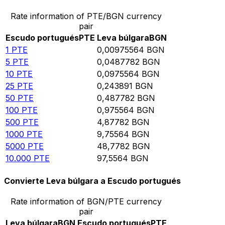
Rate information of PTE/BGN currency
pair
Escudo portugués
PTE
Leva búlgara
BGN
1
PTE
0,00975564
BGN
5
PTE
0,0487782
BGN
10
PTE
0,0975564
BGN
25
PTE
0,243891
BGN
50
PTE
0,487782
BGN
100
PTE
0,975564
BGN
500
PTE
4,87782
BGN
1000
PTE
9,75564
BGN
5000
PTE
48,7782
BGN
10.000
PTE
97,5564
BGN
Convierte Leva búlgara a Escudo portugués
Rate information of BGN/PTE currency
pair
Leva búlgara
BGN
Escudo portugués
PTE