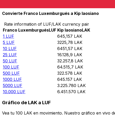
10.000
LAK
15,5001
LUF
Convierte Franco Luxemburgués a Kip laosiano
Rate information of LUF/LAK currency pair
Franco Luxemburgués
LUF
Kip laosiano
LAK
1
LUF
645,157
LAK
5
LUF
3225,78
LAK
10
LUF
6451,57
LAK
25
LUF
16.128,9
LAK
50
LUF
32.257,8
LAK
100
LUF
64.515,7
LAK
500
LUF
322.578
LAK
1000
LUF
645.157
LAK
5000
LUF
3.225.780
LAK
10.000
LUF
6.451.570
LAK
Gráfico de LAK a LUF
Vea tu 100 LAK en movimiento. Nuestro gráfico en vivo d