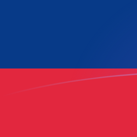
Regístrate hoy mismo
tipos de cambio de LAK a LUF hoy
Convierte Kip laosiano a Franco Luxemburgués
Rate information of LAK/LUF currency pair
Kip laosiano
LAK
Franco Luxemburgués
LUF
1
LAK
0,00155001
LUF
5
LAK
0,00775005
LUF
10
LAK
0,0155001
LUF
25
LAK
0,0387503
LUF
50
LAK
0,0775005
LUF
100
LAK
0,155001
LUF
500
LAK
0,775005
LUF
1000
LAK
1,55001
LUF
5000
LAK
7,75005
LUF