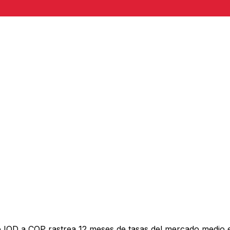
e IQD a COP rastrea 12 meses de tasas del mercado medio 