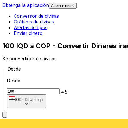
Obtenga la aplicación
Alternar menú
Conversor de divisas
Gráficos de divisas
Alertas de tipos
Enviar dinero
100 IQD a COP - Convertir Dinares ir
Xe convertidor de divisas
Desde
Desde
ع.د
IQD
-
Dinar iraquí
A