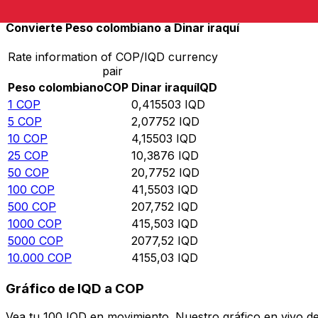
Convierte Peso colombiano a Dinar iraquí
Rate information of COP/IQD currency
pair
Peso colombiano
COP
Dinar iraquí
IQD
1
COP
0,415503
IQD
5
COP
2,07752
IQD
10
COP
4,15503
IQD
25
COP
10,3876
IQD
50
COP
20,7752
IQD
100
COP
41,5503
IQD
500
COP
207,752
IQD
1000
COP
415,503
IQD
5000
COP
2077,52
IQD
10.000
COP
4155,03
IQD
Gráfico de IQD a COP
Vea tu 100 IQD en movimiento. Nuestro gráfico en vivo d