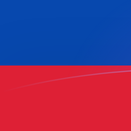
tipos de cambio de IQD a COP hoy
Convierte Dinar iraquí a Peso colombiano
Rate information of IQD/COP currency
pair
Dinar iraquí
IQD
Peso colombiano
COP
1
IQD
2,40672
COP
5
IQD
12,0336
COP
10
IQD
24,0672
COP
25
IQD
60,168
COP
50
IQD
120,336
COP
100
IQD
240,672
COP
500
IQD
1203,36
COP
1000
IQD
2406,72
COP
5000
IQD
12.033,6
COP
10.000
IQD
24.067,2
COP