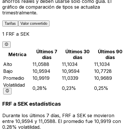
ahorros reales y deben usarse solo como guía. El
gráfico de comparación de tipos se actualiza
trimestralmente.
Tarifas
Valor convertido
1 FRF a SEK
Últimos 7
Últimos 30
Últimos 90
Métrica
días
días
días
Alto
11,0588
11,1034
11,1034
Bajo
10,9594
10,9594
10,7728
Promedio
10,9919
11,0339
10,9689
Volatilidad
0,28%
0,23%
0,25%
FRF a SEK estadísticas
Durante los últimos 7 días, FRF a SEK se movieron
entre 10,9594 y 11,0588. El promedio fue 10,9919 con
0,28% volatilidad.