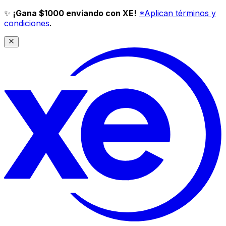
✨
¡Gana $1000 enviando con XE!
*Aplican términos y
condiciones
.