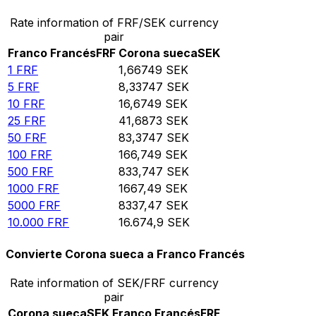
Rate information of FRF/SEK currency
pair
Franco Francés
FRF
Corona sueca
SEK
1
FRF
1,66749
SEK
5
FRF
8,33747
SEK
10
FRF
16,6749
SEK
25
FRF
41,6873
SEK
50
FRF
83,3747
SEK
100
FRF
166,749
SEK
500
FRF
833,747
SEK
1000
FRF
1667,49
SEK
5000
FRF
8337,47
SEK
10.000
FRF
16.674,9
SEK
Convierte Corona sueca a Franco Francés
Rate information of SEK/FRF currency
pair
Corona sueca
SEK
Franco Francés
FRF