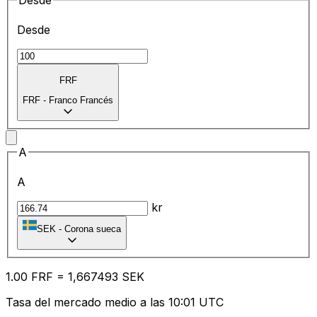
Desde
Desde
FRF
FRF
-
Franco Francés
A
A
kr
SEK
-
Corona sueca
1.00
FRF
=
1,
667493
SEK
Tasa del mercado medio a las 10:01 UTC